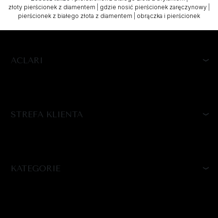
złoty pierścionek z diamentem
|
gdzie nosić pierścionek zaręczynowy
|
pierścionek z białego złota z diamentem
|
obrączka i pierścionek
ACLARI
STREFA KLIENTA
KATEGORIE