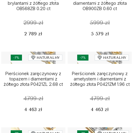
brylantami z żółtego złota
diamentami z żółtego złota
OB568ZB 0.20 ct
OB900ZB 0.60 ct
2999 zł
5999 zł
2 789 zł
5 579 zł
-7%
NATURALNY
-7%
NATURALNY
Pierścionek zaręczynowy z
Pierścionek zaręczynowy z
topazem i diamentami z
ametystem i diamentami z
żółtego złota P0421ZL 2.68 ct
żółtego złota P0421ZM 1.96 ct
4799 zł
4799 zł
4 463 zł
4 463 zł