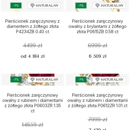
-7%
NATURALNY
-7%
NATURALNY
Pierścionek zaręczynowy z
Pierścionek zaręczynowy
diamentem z żółtego złota
owalny z brylantami z żółtego
P4234ZB 0.40 ct
złota P0615ZB 0.58 ct
4499 zł
6999 zł
od 4 184 zł
6 509 zł
-7%
NATURALNY
-7%
NATURALNY
Pierścionek zaręczynowy
Pierścionek zaręczynowy
owalny z rubinem i diamentami
owalny z rubinem i diamentami
z żółtego złota P0603ZR 1.35
z żółtego złota P0612ZR 1.01 ct
ct
7999 zł
14659 zł