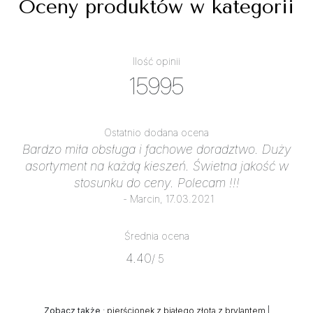
Oceny produktów w kategorii
Ilość opinii
15995
Ostatnio dodana ocena
Bardzo miła obsługa i fachowe doradztwo. Duży
asortyment na każdą kieszeń. Świetna jakość w
stosunku do ceny. Polecam !!!
- Marcin, 17.03.2021
Średnia ocena
4.40
/ 5
Zobacz także
:
pierścionek z białego złota z brylantem
|