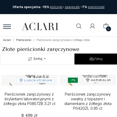
Oferta specjalna -15%
kolczyki
i
zawieszki
-7%
pierścionki
0
Aclari
Pierścionki
Pierścionki zaręczynowe z żółtego złota
Złote pierścionki zaręczynowe
Sortuj
Filtruj
-7%
NATURALNY
LABORATORYJNY
Pierścionek zaręczynowy z
Pierścionek zaręczynowy
brylantami laboratoryjnymi z
owalny z topazem i
żółtego złota P0857ZB 3.21 ct
diamentami z żółtego złota
P0420ZL 0.95 ct
8 499 zł