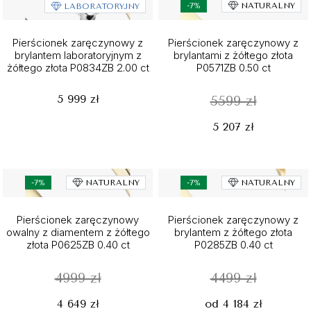
-7%
NATURALNY
LABORATORYJNY
Pierścionek zaręczynowy z
Pierścionek zaręczynowy z
brylantem laboratoryjnym z
brylantami z żółtego złota
żółtego złota P0834ZB 2.00 ct
P0571ZB 0.50 ct
5 999 zł
5599 zł
5 207 zł
-7%
NATURALNY
-7%
NATURALNY
Pierścionek zaręczynowy
Pierścionek zaręczynowy z
owalny z diamentem z żółtego
brylantem z żółtego złota
złota P0625ZB 0.40 ct
P0285ZB 0.40 ct
4999 zł
4499 zł
4 649 zł
od 4 184 zł