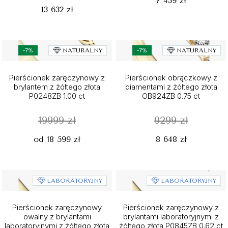
7 439 zł
13 632 zł
-7%
NATURALNY
-7%
NATURALNY
Pierścionek zaręczynowy z
Pierścionek obrączkowy z
brylantem z żółtego złota
diamentami z żółtego złota
P0248ZB 1.00 ct
OB924ZB 0.75 ct
19999 zł
9299 zł
od 18 599 zł
8 648 zł
LABORATORYJNY
LABORATORYJNY
Pierścionek zaręczynowy
Pierścionek zaręczynowy z
owalny z brylantami
brylantami laboratoryjnymi z
laboratoryjnymi z żółtego złota
żółtego złota P0845ZB 0.62 ct