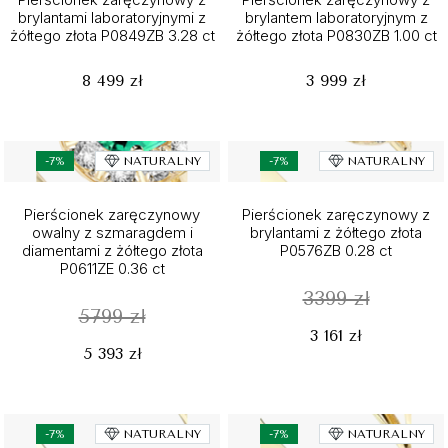
brylantami laboratoryjnymi z
brylantem laboratoryjnym z
żółtego złota P0849ZB 3.28 ct
żółtego złota P0830ZB 1.00 ct
8 499 zł
3 999 zł
-7%
NATURALNY
-7%
NATURALNY
Pierścionek zaręczynowy
Pierścionek zaręczynowy z
owalny z szmaragdem i
brylantami z żółtego złota
diamentami z żółtego złota
P0576ZB 0.28 ct
P0611ZE 0.36 ct
3399 zł
5799 zł
3 161 zł
5 393 zł
-7%
NATURALNY
-7%
NATURALNY