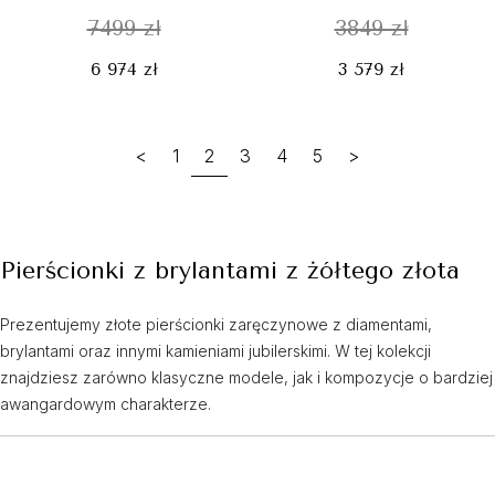
7499 zł
3849 zł
6 974 zł
3 579 zł
<
1
2
3
4
5
>
Pierścionki z brylantami z żółtego złota
Prezentujemy złote pierścionki zaręczynowe z diamentami,
brylantami oraz innymi kamieniami jubilerskimi. W tej kolekcji
znajdziesz zarówno klasyczne modele, jak i kompozycje o bardziej
awangardowym charakterze.