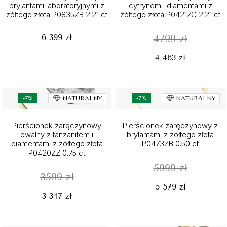
brylantami laboratoryjnymi z
cytrynem i diamentami z
żółtego złota P0835ZB 2.21 ct
żółtego złota P0421ZC 2.21 ct
6 399 zł
4799 zł
4 463 zł
-7%
NATURALNY
-7%
NATURALNY
Pierścionek zaręczynowy
Pierścionek zaręczynowy z
owalny z tanzanitem i
brylantami z żółtego złota
diamentami z żółtego złota
P0473ZB 0.50 ct
P0420ZZ 0.75 ct
5999 zł
3599 zł
5 579 zł
3 347 zł