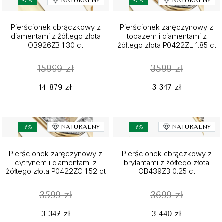
-7%
NATURALNY
-7%
NATURALNY
Pierścionek obrączkowy z
Pierścionek zaręczynowy z
diamentami z żółtego złota
topazem i diamentami z
OB926ZB 1.30 ct
żółtego złota P0422ZL 1.85 ct
15999 zł
3599 zł
14 879 zł
3 347 zł
-7%
NATURALNY
-7%
NATURALNY
Pierścionek zaręczynowy z
Pierścionek obrączkowy z
cytrynem i diamentami z
brylantami z żółtego złota
żółtego złota P0422ZC 1.52 ct
OB439ZB 0.25 ct
3599 zł
3699 zł
3 347 zł
3 440 zł