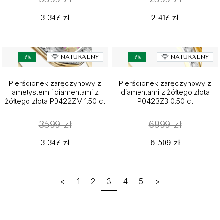
3 347 zł
2 417 zł
-7%
NATURALNY
-7%
NATURALNY
Pierścionek zaręczynowy z
Pierścionek zaręczynowy z
ametystem i diamentami z
diamentami z żółtego złota
żółtego złota P0422ZM 1.50 ct
P0423ZB 0.50 ct
3599 zł
6999 zł
3 347 zł
6 509 zł
<
1
2
3
4
5
>