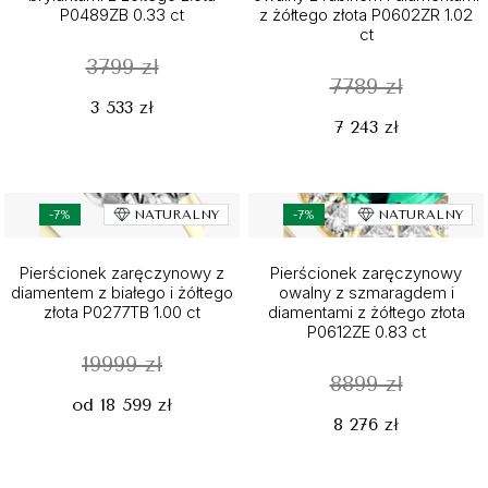
P0489ZB 0.33 ct
z żółtego złota P0602ZR 1.02
ct
3799 zł
7789 zł
3 533 zł
7 243 zł
-7%
NATURALNY
-7%
NATURALNY
Pierścionek zaręczynowy z
Pierścionek zaręczynowy
diamentem z białego i żółtego
owalny z szmaragdem i
złota P0277TB 1.00 ct
diamentami z żółtego złota
P0612ZE 0.83 ct
19999 zł
8899 zł
od 18 599 zł
8 276 zł