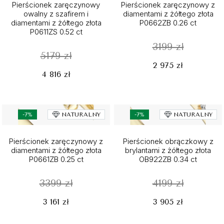
Pierścionek zaręczynowy
Pierścionek zaręczynowy z
owalny z szafirem i
diamentami z żółtego złota
diamentami z żółtego złota
P0662ZB 0.26 ct
P0611ZS 0.52 ct
3199 zł
5179 zł
2 975 zł
4 816 zł
-7%
NATURALNY
-7%
NATURALNY
Pierścionek zaręczynowy z
Pierścionek obrączkowy z
diamentami z żółtego złota
brylantami z żółtego złota
P0661ZB 0.25 ct
OB922ZB 0.34 ct
3399 zł
4199 zł
3 161 zł
3 905 zł