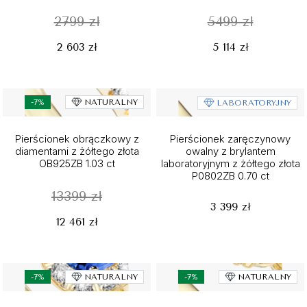
2799 zł
5499 zł
2 603 zł
5 114 zł
-7%
NATURALNY
LABORATORYJNY
Pierścionek obrączkowy z
Pierścionek zaręczynowy
diamentami z żółtego złota
owalny z brylantem
OB925ZB 1.03 ct
laboratoryjnym z żółtego złota
P0802ZB 0.70 ct
13399 zł
3 399 zł
12 461 zł
-7%
NATURALNY
-7%
NATURALNY