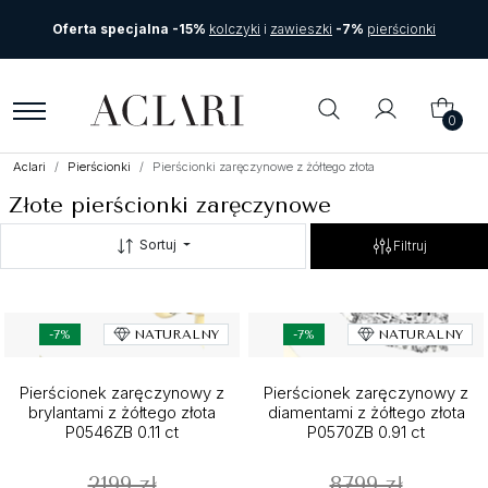
Oferta specjalna -15%
kolczyki
i
zawieszki
-7%
pierścionki
0
Aclari
Pierścionki
Pierścionki zaręczynowe z żółtego złota
Złote pierścionki zaręczynowe
Sortuj
Filtruj
-7%
NATURALNY
-7%
NATURALNY
Pierścionek zaręczynowy z
Pierścionek zaręczynowy z
brylantami z żółtego złota
diamentami z żółtego złota
P0546ZB 0.11 ct
P0570ZB 0.91 ct
2199 zł
8799 zł