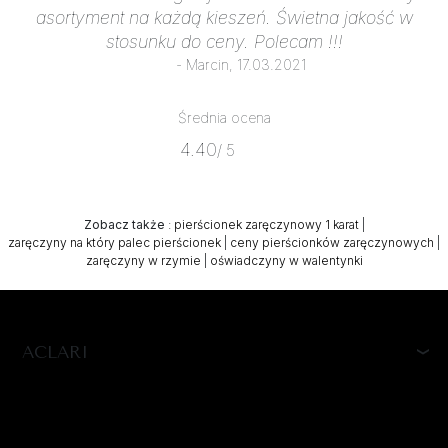
asortyment na każdą kieszeń. Świetna jakość w
stosunku do ceny. Polecam !!!
- Marcin, 17.03.2021
Średnia ocena
4.40
/ 5
Zobacz także
:
pierścionek zaręczynowy 1 karat
|
zaręczyny na który palec pierścionek
|
ceny pierścionków zaręczynowych
|
zaręczyny w rzymie
|
oświadczyny w walentynki
ACLARI