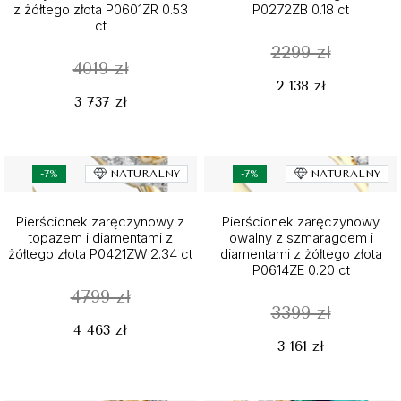
z żółtego złota P0601ZR 0.53
P0272ZB 0.18 ct
ct
2299 zł
4019 zł
2 138 zł
3 737 zł
-7%
NATURALNY
-7%
NATURALNY
Pierścionek zaręczynowy z
Pierścionek zaręczynowy
topazem i diamentami z
owalny z szmaragdem i
żółtego złota P0421ZW 2.34 ct
diamentami z żółtego złota
P0614ZE 0.20 ct
4799 zł
3399 zł
4 463 zł
3 161 zł