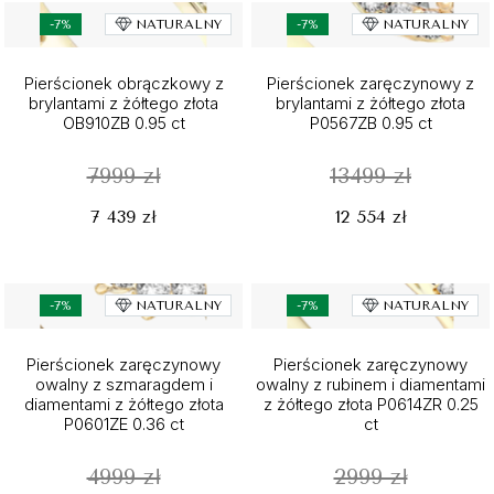
-7%
NATURALNY
-7%
NATURALNY
Pierścionek obrączkowy z
Pierścionek zaręczynowy z
brylantami z żółtego złota
brylantami z żółtego złota
OB910ZB 0.95 ct
P0567ZB 0.95 ct
7999 zł
13499 zł
7 439 zł
12 554 zł
-7%
NATURALNY
-7%
NATURALNY
Pierścionek zaręczynowy
Pierścionek zaręczynowy
owalny z szmaragdem i
owalny z rubinem i diamentami
diamentami z żółtego złota
z żółtego złota P0614ZR 0.25
P0601ZE 0.36 ct
ct
4999 zł
2999 zł