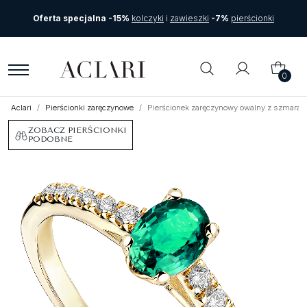
Oferta specjalna -15%
kolczyki
i
zawieszki
-7%
pierścionki
0
Aclari
Pierścionki zaręczynowe
Pierścionek zaręczynowy owalny z szmaragd
ZOBACZ PIERŚCIONKI
PODOBNE