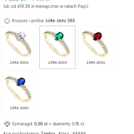
lub od 419.39 zł miesięcznie w ratach PayU
Kruszec i próba:
żółte złoto 585
żółte złoto
żółte złoto
żółte złoto
żółte złoto
Szmaragd:
0.36 ct
+ diamenty 0.18 ct
Kraj pochodzenia:
Zambia
Klasa :
AAAAA