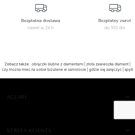
Bezpłatna dostawa
Bezpłatny zwrot
nawet w 24 h
do 100 dni
Zobacz także
:
obrączki ślubne z diamentami
|
złota zawieszka diament
|
czy można miec na sobie biżuterie w samolocie
|
gdzie się zaręczyć
|
xpy6
ACLARI
STREFA KLIENTA