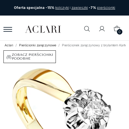
Oferta specjalna -15%
kolczyki
i
zawieszki
-7%
pierścionki
0
Aclari
Pierścionki zaręczynowe
Pierścionek zaręczynowy z brylantem Kartezj
ZOBACZ PIERŚCIONKI
PODOBNE