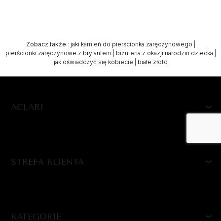
Zobacz także
:
jaki kamień do pierścionka zaręczynowego
|
pierścionki zaręczynowe z brylantem
|
biżuteria z okazji narodzin dziecka
|
jak oświadczyć się kobiecie
|
białe złoto
ACLARI
STREFA KLIENTA
KATEGORIE