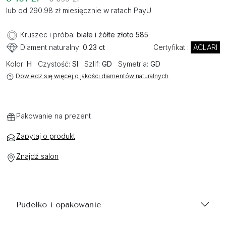
lub od 290.98 zł miesięcznie w ratach PayU
Kruszec i próba:
białe i żółte złoto 585
Diament naturalny:
0.23 ct
Certyfikat :
ACLARI
Kolor:
H
Czystość:
SI
Szlif:
GD
Symetria:
GD
Dowiedz się więcej o jakości diamentów naturalnych
Pakowanie na prezent
Zapytaj o produkt
Znajdź salon
Pudełko i opakowanie