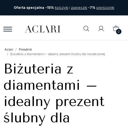
Oferta specjalna -15%
kolczyki
i
zawieszki
-7%
pierścionki
0
Aclari
Poradnik
Biżuteria z diamentami – idealny prezent ślubny dla narzeczonej
Biżuteria z
diamentami –
idealny prezent
ślubny dla