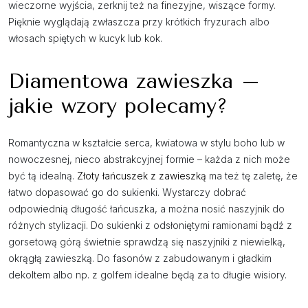
wieczorne wyjścia, zerknij też na finezyjne, wiszące formy.
Pięknie wyglądają zwłaszcza przy krótkich fryzurach albo
włosach spiętych w kucyk lub kok.
Diamentowa zawieszka –
jakie wzory polecamy?
Romantyczna w kształcie serca, kwiatowa w stylu boho lub w
nowoczesnej, nieco abstrakcyjnej formie – każda z nich może
być tą idealną.
Złoty łańcuszek z zawieszką
ma też tę zaletę, że
łatwo dopasować go do sukienki. Wystarczy dobrać
odpowiednią długość łańcuszka, a można nosić naszyjnik do
różnych stylizacji. Do sukienki z odsłoniętymi ramionami bądź z
gorsetową górą świetnie sprawdzą się naszyjniki z niewielką,
okrągłą zawieszką. Do fasonów z zabudowanym i gładkim
dekoltem albo np. z golfem idealne będą za to długie wisiory.