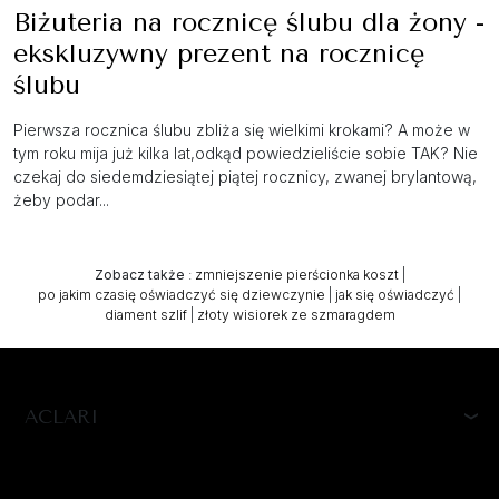
Biżuteria na rocznicę ślubu dla żony -
ekskluzywny prezent na rocznicę
ślubu
Pierwsza rocznica ślubu zbliża się wielkimi krokami? A może w
tym roku mija już kilka lat,odkąd powiedzieliście sobie TAK? Nie
czekaj do siedemdziesiątej piątej rocznicy, zwanej brylantową,
żeby podar...
Zobacz także
:
zmniejszenie pierścionka koszt
|
po jakim czasię oświadczyć się dziewczynie
|
jak się oświadczyć
|
diament szlif
|
złoty wisiorek ze szmaragdem
ACLARI