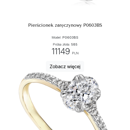
Pierścionek zaręczynowy P0603BS
Model:
P0603BS
Próba złota:
585
11149
PLN
Zobacz więcej