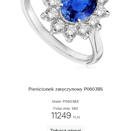
Pierścionek zaręczynowy P0603BS
Model:
P0603BS
Próba złota:
585
11249
PLN
Zobacz więcej