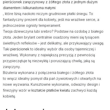
pierścionek zaręczynowy z żółtego złota z jednym dużym
diamentem i kilkunastoma małymi
, które lśnią naokoło niczym grudniowe płatki śniegu. To
fantastyczny prezent dla kobiety, jeśli ma wrażliwe serce, a
jednocześnie ognisty temperament.
Twoja dziewczyna lubi srebro? Podstaw na ozdobę z białego
złota. Jeden brylant centralnie osadzony mieni się tysiącem
świetlnych refleksów – jest delikatny, ale przykuwający uwagę.
Taki
pierścionek
to idealny wybór dla osoby tajemniczej i
wrażliwej. Wykonany z największą precyzją z pewnością
przypieczętuje tę niezwykłą i poruszającą chwilę, jaką są
zaręczyny.
Biżuteria wykonana z połączenia białego i żółtego złota
to wręcz idealny pomysł dla pań żywiołowych i otwartych na
nowe wyzwania. Kunsztowne wykonanie, odważny design i
finezyjny wzór w
kształcie płatków kwiatu
zachwyci każdą
kobietę.