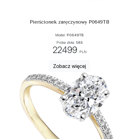
Pierścionek zaręczynowy P0649TB
Model:
P0649TB
Próba złota:
585
22499
PLN
Zobacz więcej