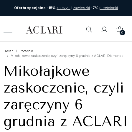
Oferta specjalna -15%
kolczyki
i
zawieszki
-7%
pierścionki
0
Aclari
Poradnik
Mikołajkowe zaskoczenie, czyli zaręczyny 6 grudnia z ACLARI Diamonds
Mikołajkowe
zaskoczenie, czyli
zaręczyny 6
grudnia z ACLARI