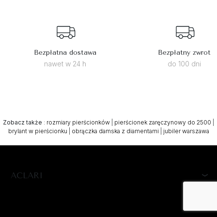
Bezpłatna dostawa
Bezpłatny zwrot
nawet w 24 h
do 100 dni
Zobacz także
:
rozmiary pierścionków
|
pierścionek zaręczynowy do 2500
|
brylant w pierścionku
|
obrączka damska z diamentami
|
jubiler warszawa
ACLARI