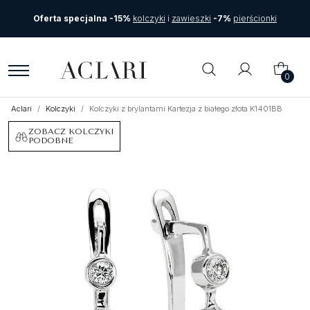
Oferta specjalna -15%
kolczyki
i
zawieszki
-7%
pierścionki
0
Aclari
Kolczyki
Kolczyki z brylantami Kartezja z białego złota K1401BB
ZOBACZ KOLCZYKI
PODOBNE