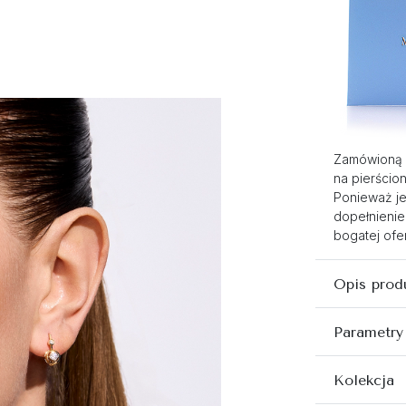
Zamówioną 
na pierścio
Ponieważ je
dopełnienie
bogatej ofer
Opis prod
Parametry
Kolekcja