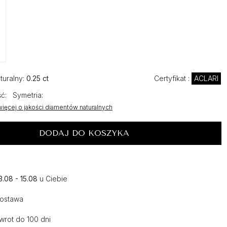
turalny:
0.25 ct
Certyfikat :
ACLARI
ść:
Symetria:
ięcej o jakości diamentów naturalnych
DODAJ DO KOSZYKA
3.08 - 15.08
u Ciebie
dostawa
wrot do 100 dni