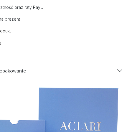
atność oraz raty PayU
na prezent
rodukt
n
 opakowanie