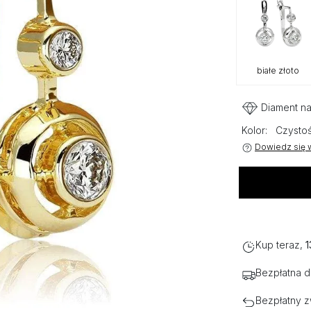
białe złoto
Diament na
Kolor:
Czysto
Dowiedz się w
Kup teraz,
1
Bezpłatna 
Bezpłatny z