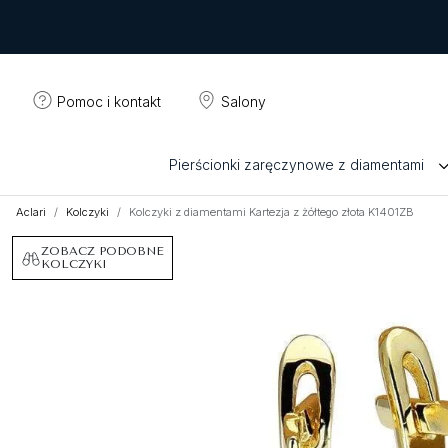
Pomoc i kontakt
Salony
Pierścionki zaręczynowe z diamentami
Aclari
Kolczyki
Kolczyki z diamentami Kartezja z żółtego złota K1401ZB
ZOBACZ PODOBNE
KOLCZYKI