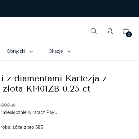
0
Obrączki
Okazje
i z diamentami Kartezja z
 złota K1401ZB 0.25 ct
 899 zł
zł miesięcznie w ratach PayU
próba:
żółte złoto 585