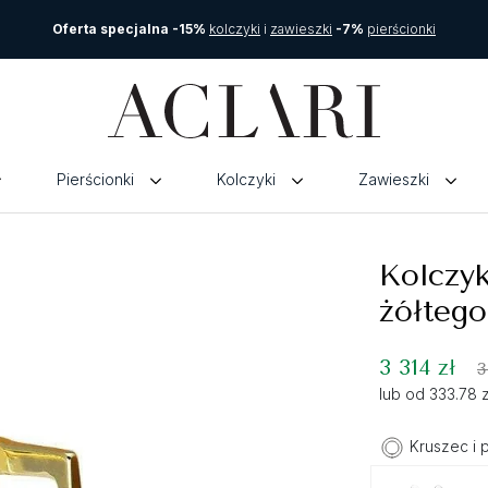
Oferta specjalna -15%
kolczyki
i
zawieszki
-7%
pierścionki
Pierścionki
Kolczyki
Zawieszki
Kolczyk
żółtego
3 314 zł
3
lub od 333.78 
Kruszec i 