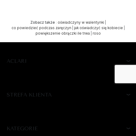
Zobacz także
:
oświadczyny w walentynki
|
co powiedzieć podczas zaręczyn
|
jak oświadczyć się kobiecie
|
powiększenie obrączki ile trwa
|
roso
ACLARI
STREFA KLIENTA
KATEGORIE