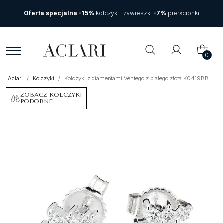
Oferta specjalna -15%
kolczyki
i
zawieszki
-7%
pierścionki
0
Aclari
Kolczyki
Kolczyki z diamentami Ventego z białego złota K0419BB
ZOBACZ KOLCZYKI
PODOBNE