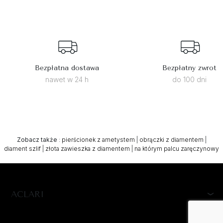
Bezpłatna dostawa
Bezpłatny zwrot
nawet w 24 h
do 100 dni
Zobacz także
:
pierścionek z ametystem
|
obrączki z diamentem
|
diament szlif
|
złota zawieszka z diamentem
|
na którym palcu zaręczynowy
ACLARI