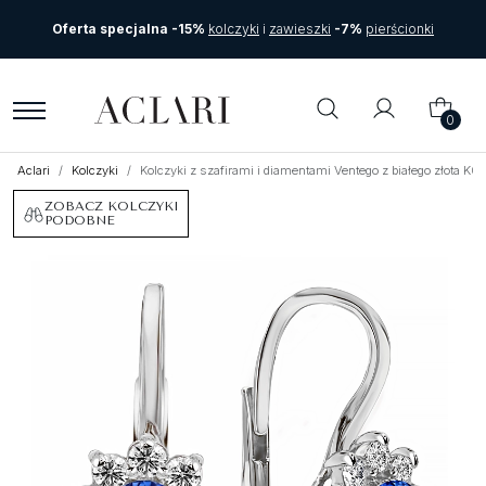
Oferta specjalna -15%
kolczyki
i
zawieszki
-7%
pierścionki
0
Aclari
Kolczyki
Kolczyki z szafirami i diamentami Ventego z białego złota 
ZOBACZ KOLCZYKI
PODOBNE