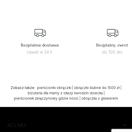
Bezpłatna dostawa
Bezpłatny zwrot
nawet w 24 h
do 100 dni
Zobacz także
:
pierścionki obrączki
|
obrączki ślubne do 1500 zł
|
biżuteria dla mamy z okazji narodzin dziecka
|
pierścionek zaręczynowy gdzie nosić
|
obrączka z grawerem
ACLARI