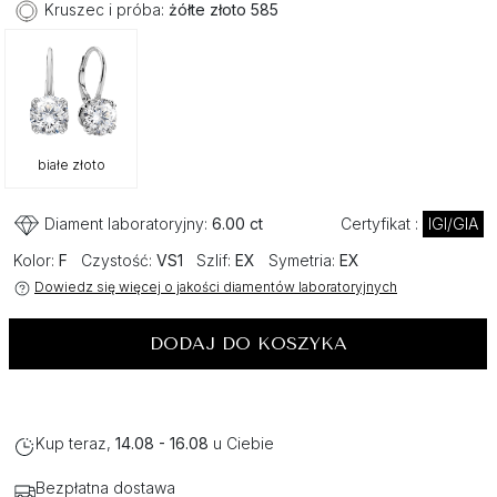
Kruszec i próba:
żółte złoto 585
białe złoto
Diament laboratoryjny:
6.00 ct
Certyfikat :
IGI/GIA
Kolor:
F
Czystość:
VS1
Szlif:
EX
Symetria:
EX
Dowiedz się więcej o jakości diamentów laboratoryjnych
DODAJ DO KOSZYKA
Kup teraz,
14.08 - 16.08
u Ciebie
Bezpłatna dostawa