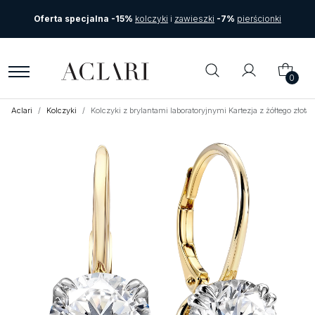
Oferta specjalna -15%
kolczyki
i
zawieszki
-7%
pierścionki
0
Aclari
Kolczyki
Kolczyki z brylantami laboratoryjnymi Kartezja z żółtego zło