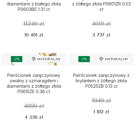
diamentami z białego złota
z żółtego złota P0601ZR 0.53
P0603BS 1.31 ct
ct
11249 zł
4019 zł
10 461 zł
3 737 zł
-7%
NATURALNY
-7%
NATURALNY
Pierścionek zaręczynowy
Pierścionek zaręczynowy z
owalny z szmaragdem i
brylantem z żółtego złota
diamentami z żółtego złota
P0525ZB 0.13 ct
P0615ZE 0.36 ct
1949 zł
4899 zł
1 812 zł
4 556 zł