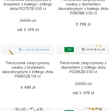
brylantem z białego i żółtego
owalny z diamentem
złota P0275TB 0.50 ct
laboratoryjnym z białego złota
P0801BB 0.50 ct
5999 zł
2 799 zł
od 5 579 zł
-7%
NATURALNY
LABORATORYJNY
Pierścionek zaręczynowy
Pierścionek zaręczynowy z
owalny z brylantami
diamentem z żółtego złota
laboratoryjnymi z żółtego złota
P0286ZB 0.50 ct
P0850ZB 1.14 ct
5999 zł
4 499 zł
od 5 579 zł