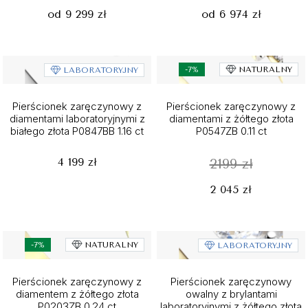
od 9 299 zł
od 6 974 zł
-7%
NATURALNY
LABORATORYJNY
Pierścionek zaręczynowy z
Pierścionek zaręczynowy z
diamentami laboratoryjnymi z
diamentami z żółtego złota
białego złota P0847BB 1.16 ct
P0547ZB 0.11 ct
4 199 zł
2199 zł
2 045 zł
-7%
NATURALNY
LABORATORYJNY
Pierścionek zaręczynowy z
Pierścionek zaręczynowy
diamentem z żółtego złota
owalny z brylantami
P0203ZB 0.24 ct
laboratoryjnymi z żółtego złota