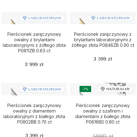
LABORATORYJNY
LABORATORYJNY
Pierścionek zaręczynowy
Pierścionek zaręczynowy z
owalny z brylantami
brylantami laboratoryjnymi z
laboratoryjnymi z żółtego złota
żółtego złota P0846ZB 0.90 ct
P0811ZB 0.63 ct
3 599 zł
2 999 zł
-7%
NATURALNY
LABORATORYJNY
Pierścionek zaręczynowy
Pierścionek zaręczynowy
owalny z diamentem
owalny z szafirem i
laboratoryjnym z białego złota
diamentami z białego złota
P0802BB 0.70 ct
P0616BS 0.80 ct
3 399 zł
5999 zł