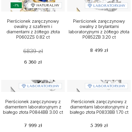
-7%
NATURALNY
LABORATORYJNY
Pierścionek zaręczynowy
Pierścionek zaręczynowy
owalny z szafirem i
owalny z brylantami
diamentami z żółtego złota
laboratoryjnymi z żółtego złota
P0602ZS 0.82 ct
P0852ZB 3.20 ct
8 499 zł
6839 zł
6 360 zł
LABORATORYJNY
LABORATORYJNY
Pierścionek zaręczynowy z
Pierścionek zaręczynowy z
diamentem laboratoryjnym z
diamentami laboratoryjnymi z
białego złota P0844BB 3.00 ct
białego złota P0833BB 1.70 ct
7 999 zł
5 399 zł