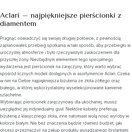
Aclari – najpiękniejsze pierścionki z
diamentem
Pragnąc oświadczyć się swojej drugiej połówce, z pewnością
zaplanowałeś przebieg spotkania w taki sposób, aby przebiegło w
uroczystej atmosferze i było rzeczywistym zaskoczeniem dla
przyszłej żony. Niezbędnym elementem tego specjalnego
wydarzenia jest pierścionek na zaręczyny, który warto wybrać
spośród licznych modeli dostępnych w asortymencie Aclari. Czeka
w nim na Ciebie najpiękniejsza biżuteria ze złota żółtego oraz
białego, w której wykorzystaliśmy wyselekcjonowane kamienie
szlachetne.
Wybierając pierścionek zaręczynowy dla ukochanej, musisz
uwzględnić jej indywidualny gust. Niektóre kobiety preferują
biżuterię z klasycznego złota, inne natomiast wolą nosić wyroby w
kolorze białym. Nie bez znaczenia będzie również budżet, jaki
chcesz przeznaczyć na zakup produktu wysadzanego brylantami.