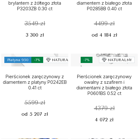
brylantem z żółtego złota
diamentem z białego złota
P3203ZB 0.30 ct
P0285BB 0.40 ct
3549 zł
4499 zł
3 300 zł
od 4 184 zł
Platyna 950
-7%
NATURALNY
-7%
NATURALNY
Pierścionek zaręczynowy z
Pierścionek zaręczynowy
diamentem z platyny P0242EB
owalny z szafirem i
0.41 ct
diamentami z białego złota
P0601BS 0.52 ct
5599 zł
4379 zł
od 5 207 zł
4 072 zł