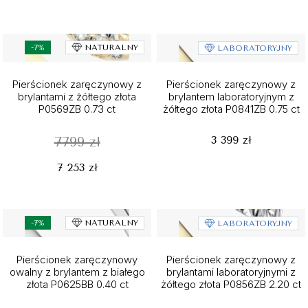
-7%
NATURALNY
LABORATORYJNY
Pierścionek zaręczynowy z
Pierścionek zaręczynowy z
brylantami z żółtego złota
brylantem laboratoryjnym z
P0569ZB 0.73 ct
żółtego złota P0841ZB 0.75 ct
3 399 zł
7799 zł
7 253 zł
-7%
NATURALNY
LABORATORYJNY
Pierścionek zaręczynowy
Pierścionek zaręczynowy z
owalny z brylantem z białego
brylantami laboratoryjnymi z
złota P0625BB 0.40 ct
żółtego złota P0856ZB 2.20 ct