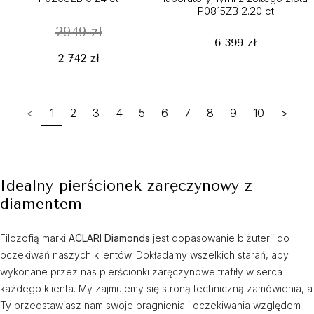
P0815ZB 2.20 ct
2949 zł
6 399 zł
2 742 zł
<
1
2
3
4
5
6
7
8
9
10
>
Idealny pierścionek zaręczynowy z
diamentem
Filozofią marki
ACLARI Diamonds
jest dopasowanie biżuterii do
oczekiwań naszych klientów. Dokładamy wszelkich starań, aby
wykonane przez nas pierścionki zaręczynowe trafiły w serca
każdego klienta. My zajmujemy się stroną techniczną zamówienia, a
Ty przedstawiasz nam swoje pragnienia i oczekiwania względem