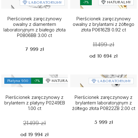
-7%
NATURALNY
LABORATORYJNY
Pierścionek zaręczynowy
Pierścionek zaręczynowy
owalny z diamentem
owalny z brylantami z żółtego
laboratoryjnym z białego złota
złota P0616ZB 0.92 ct
P0806BB 3.00 ct
11499 zł
7 999 zł
od 10 694 zł
Platyna 950
-7%
NATURALNY
LABORATORYJNY
Pierścionek zaręczynowy z
Pierścionek zaręczynowy z
brylantem z platyny P0249EB
brylantem laboratoryjnym z
1.00 ct
żółtego złota P0822ZB 2.00 ct
5 999 zł
21499 zł
od 19 994 zł