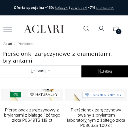
Oferta specjalna -15%
kolczyki
i
zawieszki
-7%
pierścionki
0
Aclari
Pierścionki
Pierścionki zaręczynowe z diamentami,
brylantami
Sortuj
Filtruj
-7%
NATURALNY
LABORATORYJNY
Pierścionek zaręczynowy z
Pierścionek zaręczynowy
brylantami z białego i żółtego
owalny z brylantem
złota P0649TB 1.19 ct
laboratoryjnym z żółtego złota
P0803ZB 1.00 ct