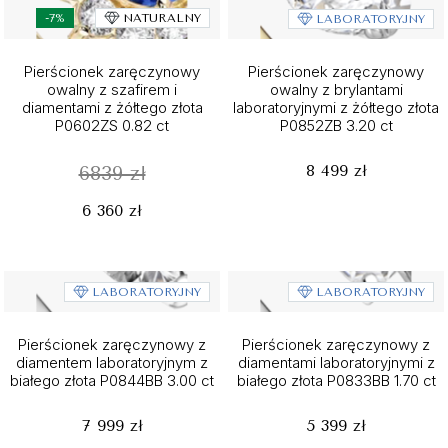
-7%
NATURALNY
LABORATORYJNY
Pierścionek zaręczynowy
Pierścionek zaręczynowy
owalny z szafirem i
owalny z brylantami
diamentami z żółtego złota
laboratoryjnymi z żółtego złota
P0602ZS 0.82 ct
P0852ZB 3.20 ct
8 499 zł
6839 zł
6 360 zł
LABORATORYJNY
LABORATORYJNY
Pierścionek zaręczynowy z
Pierścionek zaręczynowy z
diamentem laboratoryjnym z
diamentami laboratoryjnymi z
białego złota P0844BB 3.00 ct
białego złota P0833BB 1.70 ct
7 999 zł
5 399 zł