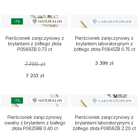
-7%
NATURALNY
LABORATORYJNY
Pierścionek zaręczynowy z
Pierścionek zaręczynowy z
brylantami z żółtego złota
brylantem laboratoryjnym z
P0569ZB 0.73 ct
żółtego złota P0841ZB 0.75 ct
3 399 zł
7799 zł
7 253 zł
-7%
NATURALNY
LABORATORYJNY
Pierścionek zaręczynowy
Pierścionek zaręczynowy z
owalny z brylantem z białego
brylantami laboratoryjnymi z
złota P0625BB 0.40 ct
żółtego złota P0856ZB 2.20 ct