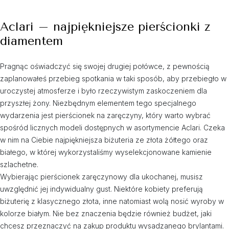
Aclari – najpiękniejsze pierścionki z
diamentem
Pragnąc oświadczyć się swojej drugiej połówce, z pewnością
zaplanowałeś przebieg spotkania w taki sposób, aby przebiegło w
uroczystej atmosferze i było rzeczywistym zaskoczeniem dla
przyszłej żony. Niezbędnym elementem tego specjalnego
wydarzenia jest pierścionek na zaręczyny, który warto wybrać
spośród licznych modeli dostępnych w asortymencie Aclari. Czeka
w nim na Ciebie najpiękniejsza biżuteria ze złota żółtego oraz
białego, w której wykorzystaliśmy wyselekcjonowane kamienie
szlachetne.
Wybierając pierścionek zaręczynowy dla ukochanej, musisz
uwzględnić jej indywidualny gust. Niektóre kobiety preferują
biżuterię z klasycznego złota, inne natomiast wolą nosić wyroby w
kolorze białym. Nie bez znaczenia będzie również budżet, jaki
chcesz przeznaczyć na zakup produktu wysadzanego brylantami.