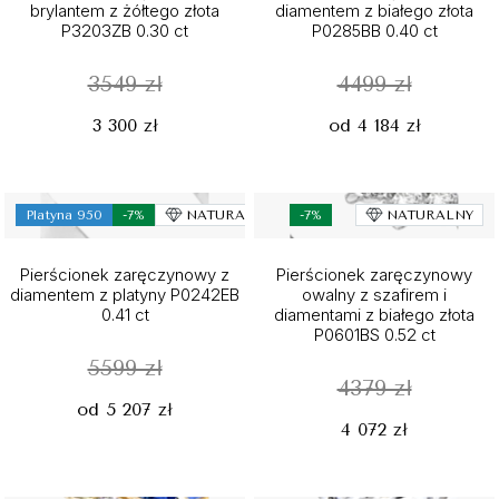
brylantem z żółtego złota
diamentem z białego złota
P3203ZB 0.30 ct
P0285BB 0.40 ct
3549 zł
4499 zł
3 300 zł
od 4 184 zł
Platyna 950
-7%
NATURALNY
-7%
NATURALNY
Pierścionek zaręczynowy z
Pierścionek zaręczynowy
diamentem z platyny P0242EB
owalny z szafirem i
0.41 ct
diamentami z białego złota
P0601BS 0.52 ct
5599 zł
4379 zł
od 5 207 zł
4 072 zł