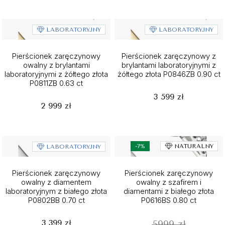
LABORATORYJNY
LABORATORYJNY
Pierścionek zaręczynowy
Pierścionek zaręczynowy z
owalny z brylantami
brylantami laboratoryjnymi z
laboratoryjnymi z żółtego złota
żółtego złota P0846ZB 0.90 ct
P0811ZB 0.63 ct
3 599 zł
2 999 zł
-7%
NATURALNY
LABORATORYJNY
Pierścionek zaręczynowy
Pierścionek zaręczynowy
owalny z diamentem
owalny z szafirem i
laboratoryjnym z białego złota
diamentami z białego złota
P0802BB 0.70 ct
P0616BS 0.80 ct
3 399 zł
5999 zł