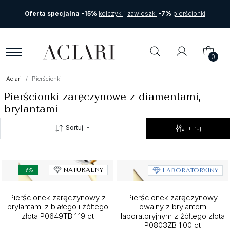
Oferta specjalna -15%
kolczyki
i
zawieszki
-7%
pierścionki
0
Aclari
Pierścionki
Pierścionki zaręczynowe z diamentami,
brylantami
Sortuj
Filtruj
-7%
NATURALNY
LABORATORYJNY
Pierścionek zaręczynowy z
Pierścionek zaręczynowy
brylantami z białego i żółtego
owalny z brylantem
złota P0649TB 1.19 ct
laboratoryjnym z żółtego złota
P0803ZB 1.00 ct