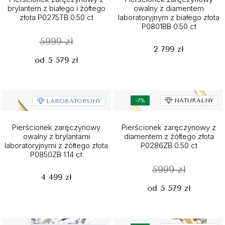
brylantem z białego i żółtego
owalny z diamentem
złota P0275TB 0.50 ct
laboratoryjnym z białego złota
P0801BB 0.50 ct
5999 zł
2 799 zł
od 5 579 zł
-7%
NATURALNY
LABORATORYJNY
Pierścionek zaręczynowy
Pierścionek zaręczynowy z
owalny z brylantami
diamentem z żółtego złota
laboratoryjnymi z żółtego złota
P0286ZB 0.50 ct
P0850ZB 1.14 ct
5999 zł
4 499 zł
od 5 579 zł