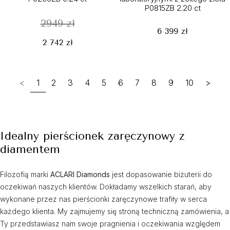
P0815ZB 2.20 ct
2949 zł
6 399 zł
2 742 zł
<
1
2
3
4
5
6
7
8
9
10
>
Idealny pierścionek zaręczynowy z
diamentem
Filozofią marki
ACLARI Diamonds
jest dopasowanie biżuterii do
oczekiwań naszych klientów. Dokładamy wszelkich starań, aby
wykonane przez nas pierścionki zaręczynowe trafiły w serca
każdego klienta. My zajmujemy się stroną techniczną zamówienia, a
Ty przedstawiasz nam swoje pragnienia i oczekiwania względem