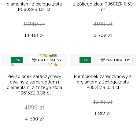
diamentami z białego złota
z żółtego złota P0601ZR 0.53
P0603BS 1.31 ct
ct
11249 zł
4019 zł
10 461 zł
3 737 zł
-7%
NATURALNY
-7%
NATURALNY
Pierścionek zaręczynowy
Pierścionek zaręczynowy z
owalny z szmaragdem i
brylantem z żółtego złota
diamentami z żółtego złota
P0525ZB 0.13 ct
P0615ZE 0.36 ct
1949 zł
4899 zł
1 812 zł
4 556 zł