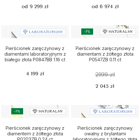
od 9 299 zł
od 6 974 zł
-7%
NATURALNY
LABORATORYJNY
Pierścionek zaręczynowy z
Pierścionek zaręczynowy z
diamentami laboratoryjnymi z
diamentami z żółtego złota
białego złota P0847BB 1.16 ct
P0547ZB 0.11 ct
4 199 zł
2199 zł
2 045 zł
-7%
NATURALNY
LABORATORYJNY
Pierścionek zaręczynowy z
Pierścionek zaręczynowy
diamentem z żółtego złota
owalny z brylantami
P0203ZB 0.24 ct
laboratoryjnymi z żółtego złota