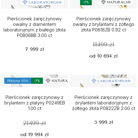
-7%
NATURALNY
LABORATORYJNY
Pierścionek zaręczynowy
Pierścionek zaręczynowy
owalny z diamentem
owalny z brylantami z żółtego
laboratoryjnym z białego złota
złota P0616ZB 0.92 ct
P0806BB 3.00 ct
11499 zł
7 999 zł
od 10 694 zł
Platyna 950
-7%
NATURALNY
LABORATORYJNY
Pierścionek zaręczynowy z
Pierścionek zaręczynowy z
brylantem z platyny P0249EB
brylantem laboratoryjnym z
1.00 ct
żółtego złota P0822ZB 2.00 ct
5 999 zł
21499 zł
od 19 994 zł