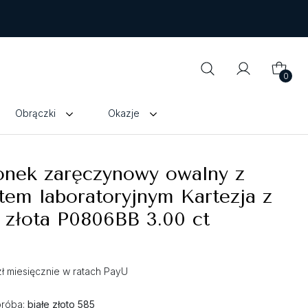
0
Obrączki
Okazje
onek zaręczynowy owalny z
em laboratoryjnym Kartezja z
 złota P0806BB 3.00 ct
zł miesięcznie w ratach PayU
próba:
białe złoto 585