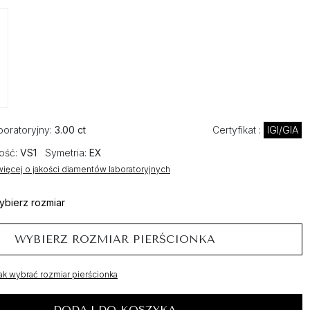
boratoryjny:
3.00 ct
Certyfikat :
IGI/GIA
ość:
VS1
Symetria:
EX
ięcej o jakości diamentów laboratoryjnych
ybierz rozmiar
WYBIERZ ROZMIAR PIERŚCIONKA
ak wybrać rozmiar pierścionka
DODAJ DO KOSZYKA