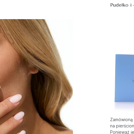
Pudełko i
Zamówioną 
na pierścio
Ponieważ je