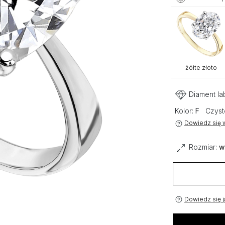
żółte złoto
Diament la
Kolor:
F
Czyst
Dowiedz się w
Rozmiar:
w
Dowiedz się j