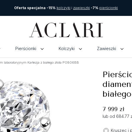
Oferta specjalna -15%
kolczyki
i
zawieszki
-7%
pierścionki
Pierścionki
Kolczyki
Zawieszki
m laboratoryjnym Kartezja z białego złota P0806BB
Pierści
diament
białego
7 999 zł
lub od 684.77 
Kruszec i 