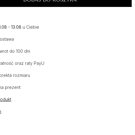
1.08 - 13.08
u Ciebie
dostawa
wrot do 100 dni
atność oraz raty PayU
orekta rozmiaru
na prezent
rodukt
n