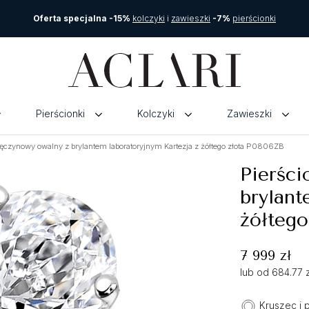
Oferta specjalna -15%
kolczyki
i
zawieszki
-7%
pierścionki
Pierścionki
Kolczyki
Zawieszki
ręczynowy owalny z brylantem laboratoryjnym Kartezja z żółtego złota P0806ZB
Pierści
brylant
żółtego
7 999 zł
lub od 684.77 
Kruszec i 