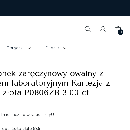
0
Obrączki
Okazje
onek zaręczynowy owalny z
em laboratoryjnym Kartezja z
 złota P0806ZB 3.00 ct
zł miesięcznie w ratach PayU
próba:
żółte złoto 585