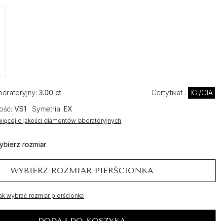
boratoryjny:
3.00 ct
Certyfikat :
IGI/GIA
ość:
VS1
Symetria:
EX
ięcej o jakości diamentów laboratoryjnych
ybierz rozmiar
WYBIERZ ROZMIAR PIERŚCIONKA
ak wybrać rozmiar pierścionka
DODAJ DO KOSZYKA