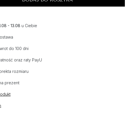
1.08 - 13.08
u Ciebie
dostawa
wrot do 100 dni
atność oraz raty PayU
orekta rozmiaru
na prezent
rodukt
n