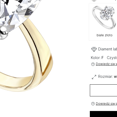
białe złoto
Diament la
Kolor:
F
Czyst
Dowiedz się w
Rozmiar:
w
Dowiedz się j