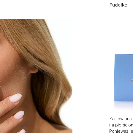
Pudełko i
Zamówioną 
na pierścio
Ponieważ je