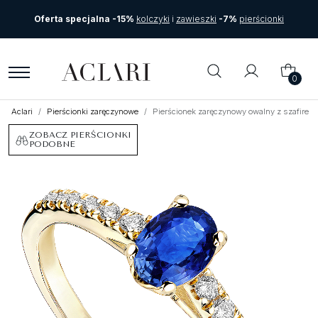
Oferta specjalna -15%
kolczyki
i
zawieszki
-7%
pierścionki
0
Aclari
Pierścionki zaręczynowe
Pierścionek zaręczynowy owalny z szafirem 
ZOBACZ PIERŚCIONKI
PODOBNE