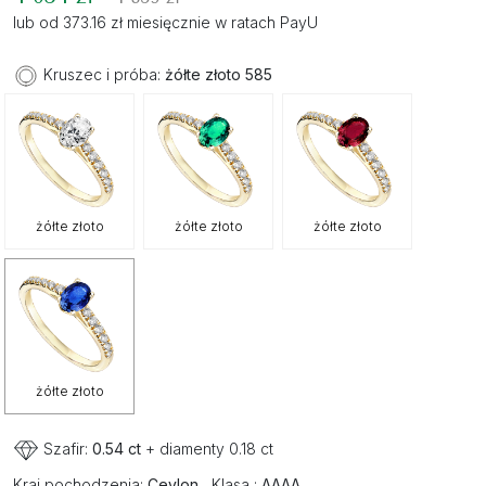
lub od 373.16 zł miesięcznie w ratach PayU
Kruszec i próba:
żółte złoto 585
żółte złoto
żółte złoto
żółte złoto
żółte złoto
Szafir:
0.54 ct
+ diamenty 0.18 ct
Kraj pochodzenia:
Ceylon
Klasa :
AAAA