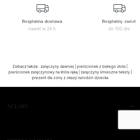
Bezpłatna dostawa
Bezpłatny zwrot
nawet w 24 h
do 100 dni
Zobacz także
:
zaręczyny dawniej
|
pierścionek z białego złota
|
pierścionek zaręczynowy na która rękę
|
zaręczyny śmieszne teksty
|
prezent dla żony z okazji narodzin dziecka
ACLARI