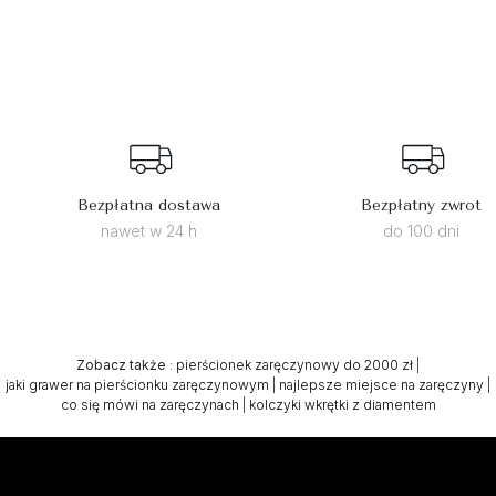
Bezpłatna dostawa
Bezpłatny zwrot
nawet w 24 h
do 100 dni
Zobacz także
:
pierścionek zaręczynowy do 2000 zł
|
jaki grawer na pierścionku zaręczynowym
|
najlepsze miejsce na zaręczyny
|
co się mówi na zaręczynach
|
kolczyki wkrętki z diamentem