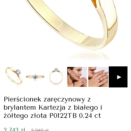
►
Pierścionek zaręczynowy z
brylantem Kartezja z białego i
żółtego złota P0122TB 0.24 ct
2 743 zł
2 949 zł