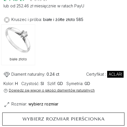
lub od 252.46 zł miesięcznie w ratach PayU
Kruszec i próba:
białe i żółte złoto 585
białe złoto
Diament naturalny:
0.24 ct
Certyfikat :
ACLARI
Kolor:
H
Czystość:
SI
Szlif:
GD
Symetria:
GD
Dowiedz się więcej o jakości diamentów naturalnych
Rozmiar:
wybierz rozmiar
WYBIERZ ROZMIAR PIERŚCIONKA