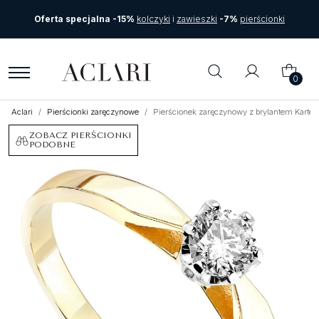
Oferta specjalna -15%
kolczyki
i
zawieszki
-7%
pierścionki
0
Aclari
Pierścionki zaręczynowe
Pierścionek zaręczynowy z brylantem Kartezja
ZOBACZ PIERŚCIONKI
PODOBNE