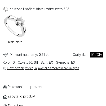
Kruszec i próba:
białe i żółte złoto 585
białe złoto
Diament naturalny:
0.51 ct
Certyfikat :
IGI/GIA
Kolor:
G
Czystość:
SI1
Szlif:
EX
Symetria:
EX
Dowiedz się więcej o jakości diamentów naturalnych
Pakowanie na prezent
Zapytaj o produkt
Znajdź salon