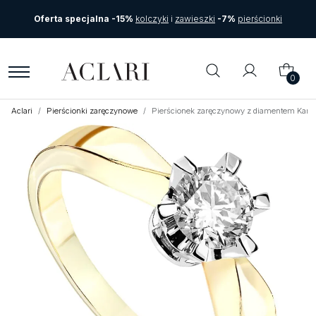
Oferta specjalna -15%
kolczyki
i
zawieszki
-7%
pierścionki
0
Aclari
Pierścionki zaręczynowe
Pierścionek zaręczynowy z diamentem Kartez