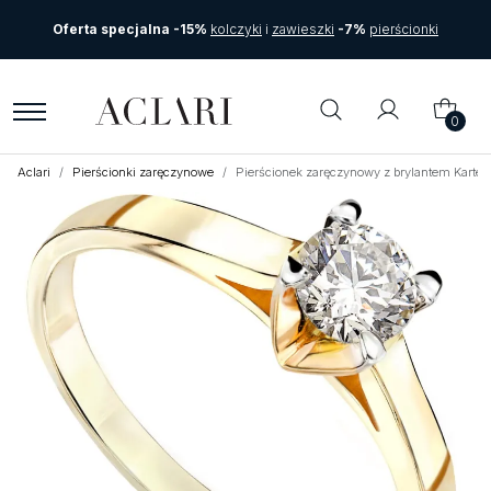
Oferta specjalna -15%
kolczyki
i
zawieszki
-7%
pierścionki
0
Aclari
Pierścionki zaręczynowe
Pierścionek zaręczynowy z brylantem Karte