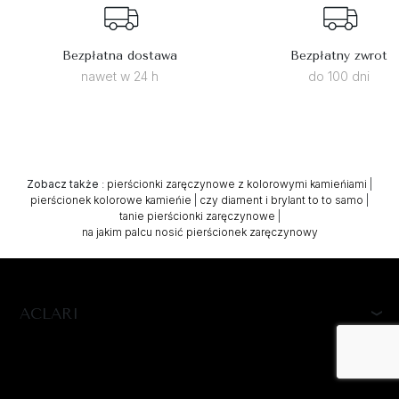
Bezpłatna dostawa
Bezpłatny zwrot
nawet w 24 h
do 100 dni
Zobacz także
:
pierścionki zaręczynowe z kolorowymi kamieńiami
|
pierścionek kolorowe kamieńie
|
czy diament i brylant to to samo
|
tanie pierścionki zaręczynowe
|
na jakim palcu nosić pierścionek zaręczynowy
ACLARI