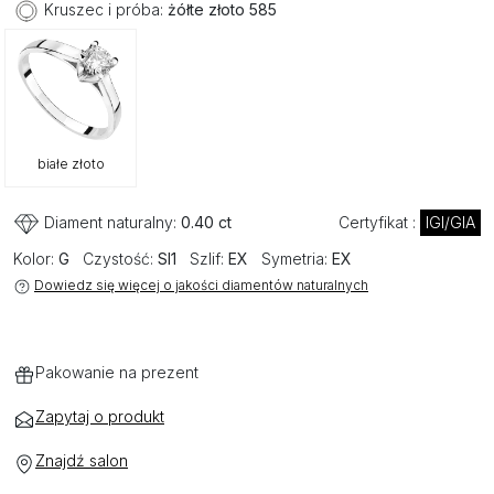
Kruszec i próba:
żółte złoto 585
białe złoto
Diament naturalny:
0.40 ct
Certyfikat :
IGI/GIA
Kolor:
G
Czystość:
SI1
Szlif:
EX
Symetria:
EX
Dowiedz się więcej o jakości diamentów naturalnych
Pakowanie na prezent
Zapytaj o produkt
Znajdź salon