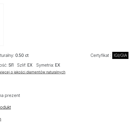
turalny:
0.50 ct
Certyfikat :
IGI/GIA
ość:
SI1
Szlif:
EX
Symetria:
EX
ięcej o jakości diamentów naturalnych
na prezent
rodukt
n