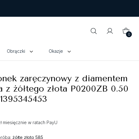
0
Obrączki
Okazje
ionek zaręczynowy z diamentem
a z żółtego złota P0200ZB 0.50
 1395345453
zł miesięcznie w ratach PayU
próba:
żółte złoto 585