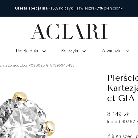
Oferta specjalna -15%
kolczyki
i
zawieszki
-7%
pierścionki
Pierścionki
Kolczyki
Zawieszki
ezja z żółtego złota P0200ZB GIA 1395345453
Pierśc
Kartezj
ct GIA
8 149 zł
lub od 697.62 
Kruszec i 