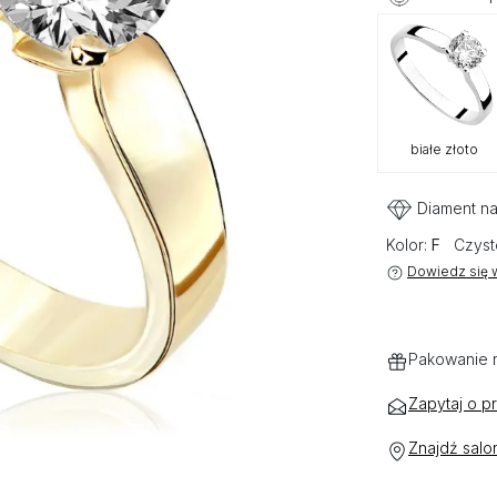
białe złoto
Diament na
Kolor:
F
Czyst
Dowiedz się w
Pakowanie 
Zapytaj o p
Znajdź salo