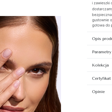
i zawieszki 
dostarczamy,
bezpieczna
gustownie 
gotowa do p
Opis prod
Parametry
Kolekcja
Certyfikat
Opinie