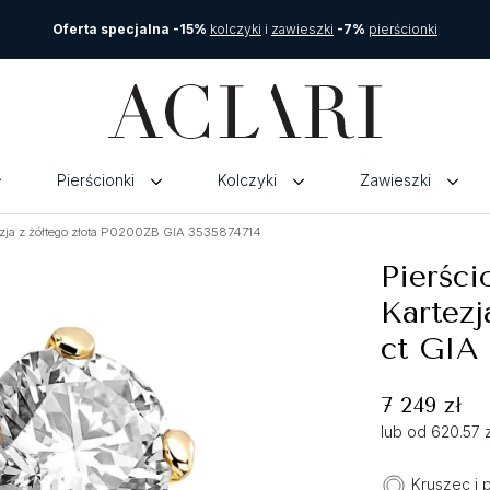
Oferta specjalna -15%
kolczyki
i
zawieszki
-7%
pierścionki
Pierścionki
Kolczyki
Zawieszki
ezja z żółtego złota P0200ZB GIA 3535874714
Pierśc
Kartezj
ct GIA
7 249 zł
lub od 620.57 
Kruszec i 