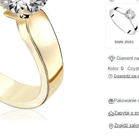
białe złoto
Diament na
Kolor:
G
Czyst
Dowiedz się w
Pakowanie 
Zapytaj o p
Znajdź salo