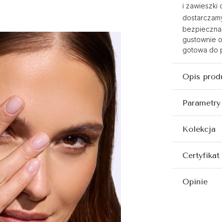
i zawieszki 
dostarczamy,
bezpieczna
gustownie 
gotowa do p
Opis prod
Parametry
Kolekcja
Certyfikat
Opinie