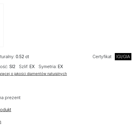
turalny:
0.52 ct
Certyfikat :
IGI/GIA
ość:
SI2
Szlif:
EX
Symetria:
EX
ięcej o jakości diamentów naturalnych
na prezent
rodukt
n