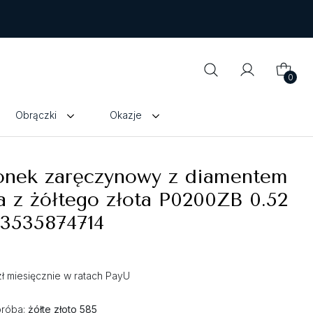
0
Obrączki
Okazje
ionek zaręczynowy z diamentem
a z żółtego złota P0200ZB 0.52
 3535874714
zł miesięcznie w ratach PayU
próba:
żółte złoto 585