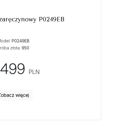
 zaręczynowy P0249EB
odel:
P0249EB
róba złota:
950
1499
PLN
Zobacz więcej