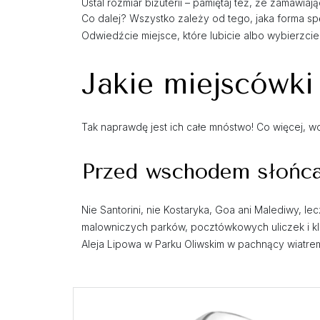
Ustal rozmiar biżuterii – pamiętaj też, że zamaw
Co dalej? Wszystko zależy od tego, jaka forma s
Odwiedźcie miejsce, które lubicie albo wybierzcie
Jakie miejscówki
Tak naprawdę jest ich całe mnóstwo! Co więcej, wc
Przed wschodem słońca 
Nie Santorini, nie Kostaryka, Goa ani Malediwy, l
malowniczych parków, pocztówkowych uliczek i k
Aleja Lipowa w Parku Oliwskim w pachnący wiatrem,