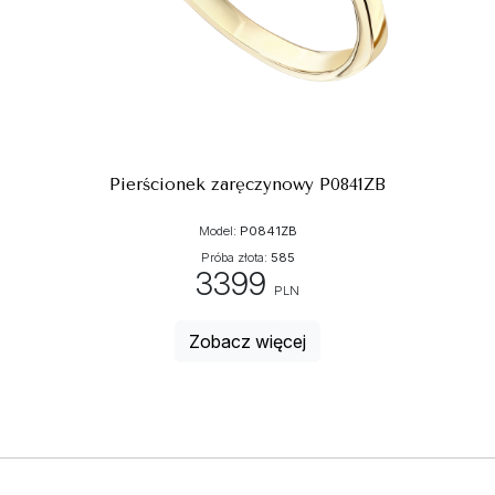
Pierścionek zaręczynowy P0841ZB
Model:
P0841ZB
Próba złota:
585
3399
PLN
Zobacz więcej