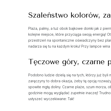
Szaleństwo kolorów, zap
Plaża, palmy, a tuż obok bajkowe domki jak z pier
kolejne miejsce, które przyciąga swoją energią! 
przestrzeń na spontaniczne oświadczyny bez plan
nadarza się tu na każdym kroku! Przy lampce win
Tęczowe góry, czarne p
Podobno ludzie dzielą się na tych, którzy już byli 
zaręczyny to dobra okazja, żeby tę opcję rozważyć
spowite mgłą doliny. Czarne plaże, szum morza, o
godzinie mogą wyglądać zupełnie inaczej! Trudn
usłyszeć wyczekiwane: Tak!