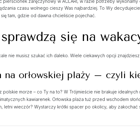
iając pierścionek zaręczynowy w ACLARI, w razie potrzeby wykonamy
pędzania czasu wolnego cieszy Was najbardziej. To Wy decydujecie
 się tam, gdzie od dawna chcieliście pojechać.
 sprawdzą się na wakac
ale nie musisz szukać ich daleko. Wiele ciekawych opcji znajdziesz 
na orłowskiej plaży – czyli ki
ecz polskie morze – co Ty na to? W Trójmieście nie brakuje idealnyc
limatycznych kawiarenek. Orłowska plaża tuż przed wschodem słoń
 letni wieczór? Wystarczy krótki spacer po okolicy, aby zakochać 