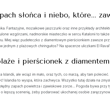
ach słońca i niebo, które... zaw
nika. Fantazyjne, mozaikowe jaszczurki oraz inne przykłady archite
Otulone wzgórzami, nadmorskie miasteczko w sercu Katalonii to tak
u. Miej więc pudełeczko z diamentowym pierścionkiem zawsze przy
a w jednym z plażowych chiringuitos? Na spacerze uliczkami El Rav
laże i pierścionek z diamentem
na Islandii, ale wciąż im mało, oraz tych, co marzą, aby tam polecieć
! Islandia to wyspa, która zachwyca. Wszystko tutaj działa na zmys
błędny zapach powietrza i zjawiskowe zorze.... Pogoda bywa przy 
o o lepszą scenerię, żeby podarować ukochanej osobie zaręczynow