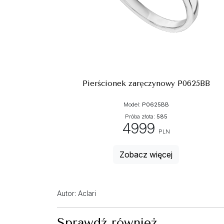
Pierścionek zaręczynowy P0625BB
Model:
P0625BB
Próba złota:
585
4999
PLN
Zobacz więcej
Autor: Aclari
Sprawdź również