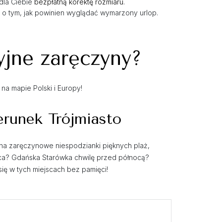
 dla Ciebie
bezpłatną korektę rozmiaru
.
 o tym, jak powinien wyglądać wymarzony urlop.
yjne zaręczyny?
na mapie Polski i Europy!
erunek Trójmiasto
h na zaręczynowe niespodzianki pięknych plaż,
ca? Gdańska Starówka chwilę przed północą?
się w tych miejscach bez pamięci!