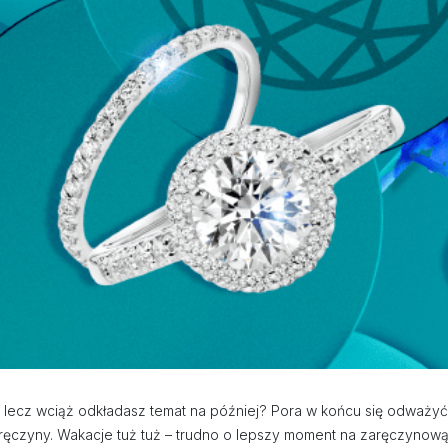
 lecz wciąż odkładasz temat na później? Pora w końcu się odważyć 
ręczyny. Wakacje tuż tuż – trudno o lepszy moment na zaręczynow