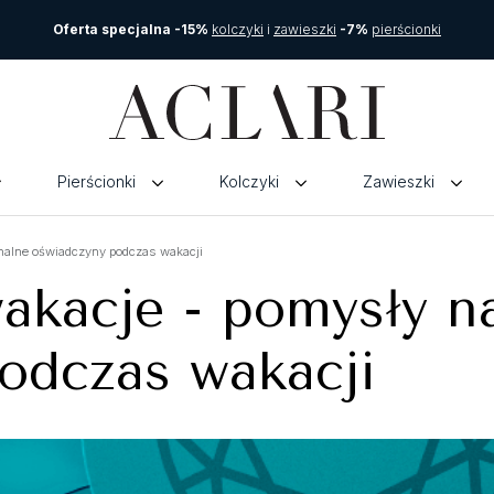
Oferta specjalna -15%
kolczyki
i
zawieszki
-7%
pierścionki
Pierścionki
Kolczyki
Zawieszki
nalne oświadczyny podczas wakacji
akacje - pomysły n
odczas wakacji