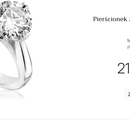
Pierścionek
M
P
2