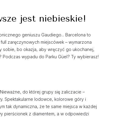
sze jest niebieskie!
ktonicznego geniuszu Gaudiego... Barcelona to
że full zaręczynowych miejscówek – wymarzona
 sobie, bo okazja, aby wręczyć go ukochanej,
al? Podczas wypadu do Parku Güel? Ty wybierasz!
. Nieważne, do której grupy się zaliczacie –
ły. Spektakularne lodowce, kolorowe góry i
tym tak dynamiczna, że te same miejsca w każdej
y pierścionek z diamentem, a w odpowiedzi