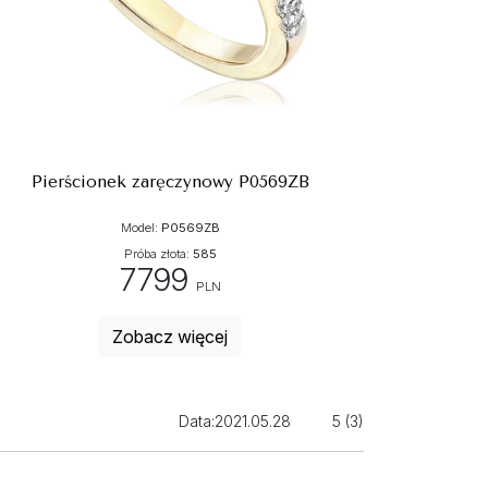
Pierścionek zaręczynowy P0569ZB
Model:
P0569ZB
Próba złota:
585
7799
PLN
Zobacz więcej
Data:
2021.05.28
5 (3)