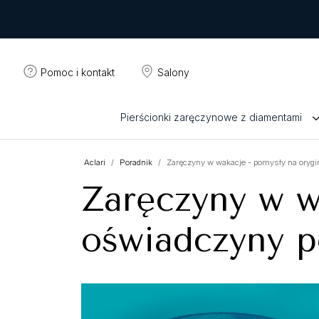
Pomoc i kontakt
Salony
Pierścionki zaręczynowe z diamentami
Aclari
Poradnik
Zaręczyny w wakacje - pomysły na orygi
Zaręczyny w w
oświadczyny p