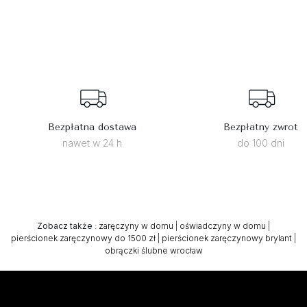
Bezpłatna dostawa
Bezpłatny zwrot
nawet w 24 h
do 100 dni
Zobacz także
:
zaręczyny w domu
|
oświadczyny w domu
|
pierścionek zaręczynowy do 1500 zł
|
pierścionek zaręczynowy brylant
|
obrączki ślubne wrocław