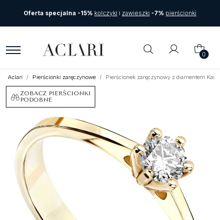
Oferta specjalna -15%
kolczyki
i
zawieszki
-7%
pierścionki
0
Aclari
Pierścionki zaręczynowe
Pierścionek zaręczynowy z diamentem Karte
ZOBACZ PIERŚCIONKI
PODOBNE