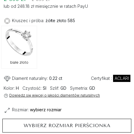
lub od 248.18 zł miesięcznie w ratach PayU
Kruszec i próba:
żółte złoto 585
białe złoto
Diament naturalny:
0.22 ct
Certyfikat :
ACLARI
Kolor:
H
Czystość:
SI
Szlif:
GD
Symetria:
GD
Dowiedz się więcej o jakości diamentów naturalnych
Rozmiar:
wybierz rozmiar
WYBIERZ ROZMIAR PIERŚCIONKA