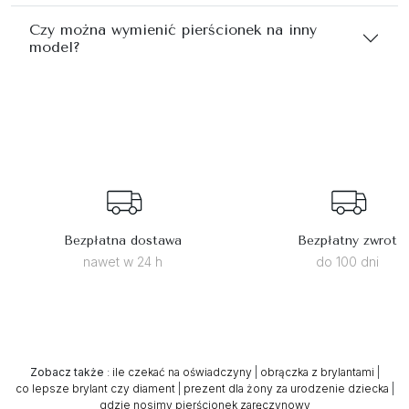
Czy można wymienić pierścionek na inny
model?
Bezpłatna dostawa
Bezpłatny zwrot
nawet w 24 h
do 100 dni
Zobacz także
:
ile czekać na oświadczyny
|
obrączka z brylantami
|
co lepsze brylant czy diament
|
prezent dla żony za urodzenie dziecka
|
gdzie nosimy pierścionek zaręczynowy