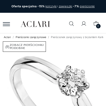
Oferta specjalna -15%
kolczyki
i
zawieszki
-7%
pierścionki
0
Aclari
Pierścionki zaręczynowe
Pierścionek zaręczynowy z brylantem Karte
ZOBACZ PIERŚCIONKI
PODOBNE