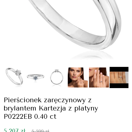
Pierścionek zaręczynowy z
brylantem Kartezja z platyny
P0222EB 0.40 ct
5 207 zł
5 599 zł