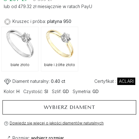
lub od 479.32 zł miesięcznie w ratach PayU
Kruszec i próba:
platyna 950
białe złoto
białe i żółte złoto
Diament naturalny:
0.40 ct
Certyfikat :
ACLARI
Kolor:
H
Czystość:
SI
Szlif:
GD
Symetria:
GD
WYBIERZ DIAMENT
Dowiedz się więcej o jakości diamentów naturalnych
Rozmiar:
wybierz rozmiar