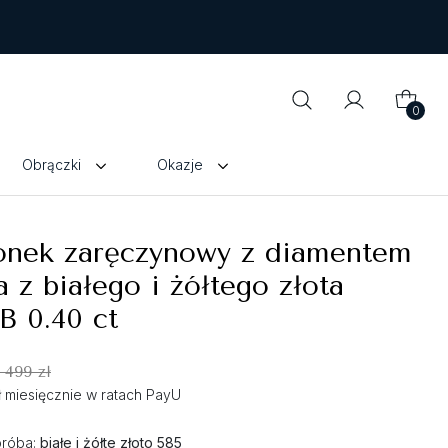
0
Obrączki
Okazje
ionek zaręczynowy z diamentem
a z białego i żółtego złota
B 0.40 ct
 499 zł
zł miesięcznie w ratach PayU
próba:
białe i żółte złoto 585