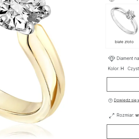
białe złoto
Diament na
Kolor:
H
Czyst
Dowiedz się w
Rozmiar:
w