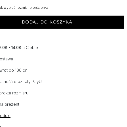
ak wybrać rozmiar pierścionka
DODAJ DO KOSZYKA
2.08 - 14.08
u Ciebie
dostawa
wrot do 100 dni
atność oraz raty PayU
orekta rozmiaru
na prezent
rodukt
n