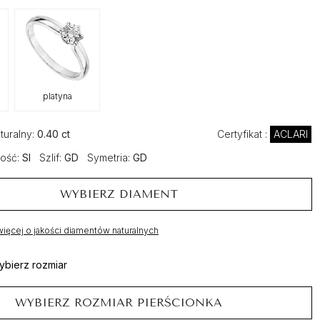
platyna
turalny:
0.40 ct
Certyfikat :
ACLARI
ość:
SI
Szlif:
GD
Symetria:
GD
WYBIERZ DIAMENT
ięcej o jakości diamentów naturalnych
ybierz rozmiar
WYBIERZ ROZMIAR PIERŚCIONKA