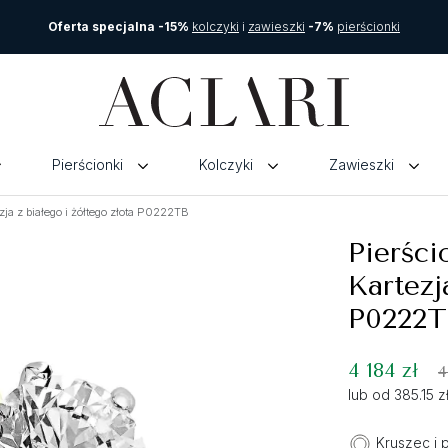
Oferta specjalna -15%
kolczyki
i
zawieszki
-7%
pierścionki
Pierścionki
Kolczyki
Zawieszki
a z białego i żółtego złota P0222TB
Pierśc
Kartezj
P0222T
4 184 zł
4
lub od 385.15 
Kruszec i 