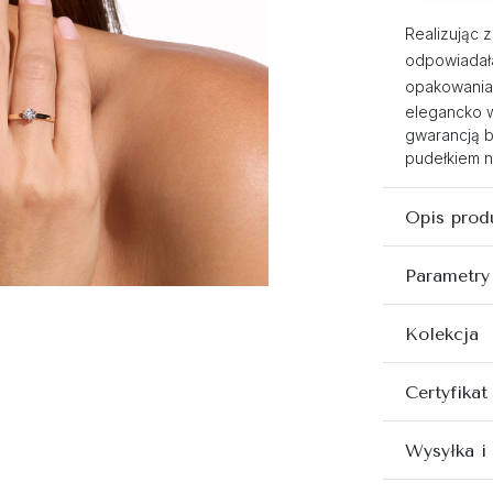
Realizując 
odpowiadała
opakowaniac
elegancko 
gwarancją b
pudełkiem n
Opis prod
Parametry
Kolekcja
Certyfikat
Wysyłka i