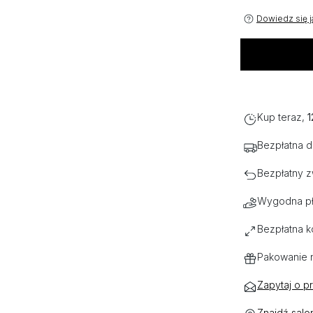
Dowiedz się j
Kup teraz,
1
Bezpłatna 
Bezpłatny z
Wygodna pł
Bezpłatna k
Pakowanie 
Zapytaj o p
Znajdź salo