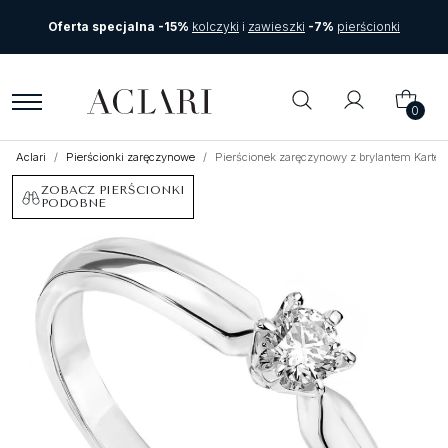
Oferta specjalna -15%
kolczyki
i
zawieszki
-7%
pierścionki
0
Aclari
Pierścionki zaręczynowe
Pierścionek zaręczynowy z brylantem Kartez
ZOBACZ PIERŚCIONKI
PODOBNE