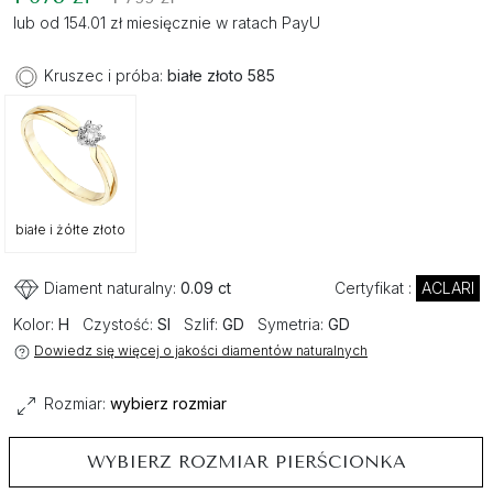
lub od 154.01 zł miesięcznie w ratach PayU
Kruszec i próba:
białe złoto 585
białe i żółte złoto
Diament naturalny:
0.09 ct
Certyfikat :
ACLARI
Kolor:
H
Czystość:
SI
Szlif:
GD
Symetria:
GD
Dowiedz się więcej o jakości diamentów naturalnych
Rozmiar:
wybierz rozmiar
WYBIERZ ROZMIAR PIERŚCIONKA