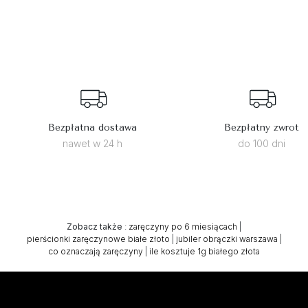
Bezpłatna dostawa
Bezpłatny zwrot
nawet w 24 h
do 100 dni
Zobacz także
:
zaręczyny po 6 miesiącach
|
pierścionki zaręczynowe białe złoto
|
jubiler obrączki warszawa
|
co oznaczają zaręczyny
|
ile kosztuje 1g białego złota