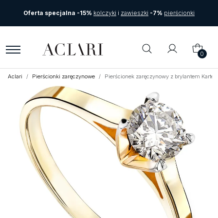
Oferta specjalna -15%
kolczyki
i
zawieszki
-7%
pierścionki
0
Aclari
Pierścionki zaręczynowe
Pierścionek zaręczynowy z brylantem Karte