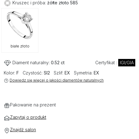
Kruszec i próba:
żółte złoto 585
białe złoto
Diament naturalny:
0.52 ct
Certyfikat :
IGI/GIA
Kolor:
F
Czystość:
SI2
Szlif:
EX
Symetria:
EX
Dowiedz się więcej o jakości diamentów naturalnych
Pakowanie na prezent
Zapytaj o produkt
Znajdź salon