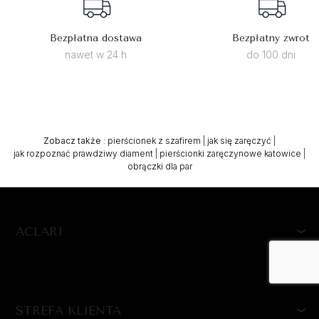
Bezpłatna dostawa
Bezpłatny zwrot
nawet w 24 h
do 100 dni
Zobacz także
:
pierścionek z szafirem
|
jak się zaręczyć
|
jak rozpoznać prawdziwy diament
|
pierścionki zaręczynowe katowice
|
obrączki dla par
ACLARI
STREFA KLIENTA