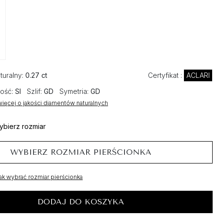
turalny:
0.27 ct
Certyfikat :
ACLARI
ość:
SI
Szlif:
GD
Symetria:
GD
ięcej o jakości diamentów naturalnych
ybierz rozmiar
WYBIERZ ROZMIAR PIERŚCIONKA
ak wybrać rozmiar pierścionka
DODAJ DO KOSZYKA