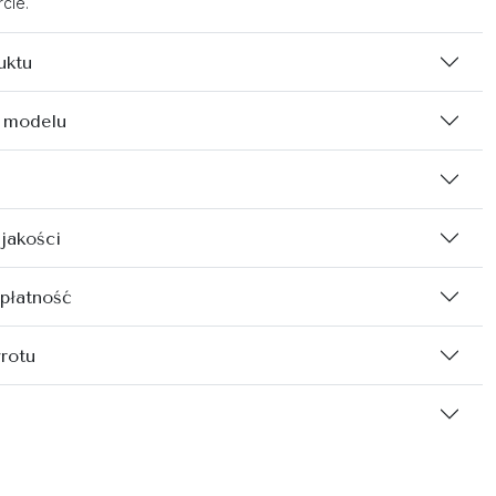
cie.
uktu
 modelu
 jakości
 płatność
rotu