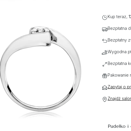
Kup teraz,
1
Bezpłatna 
Bezpłatny z
Wygodna pł
Bezpłatna k
Pakowanie 
Zapytaj o p
Znajdź salo
Pudełko i