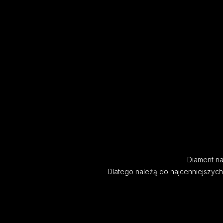
Diament nat
Dlatego należą do najcenniejszyc