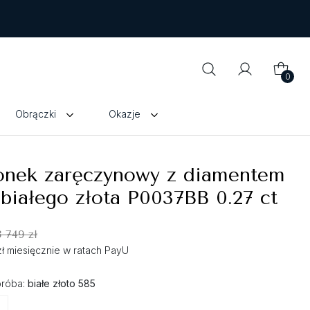
0
Obrączki
Okazje
ionek zaręczynowy z diamentem
białego złota P0037BB 0.27 ct
3 749 zł
zł miesięcznie w ratach PayU
próba:
białe złoto 585