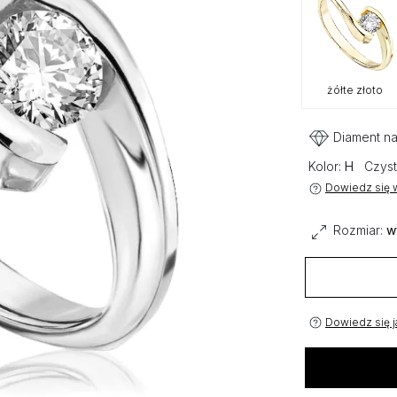
żółte złoto
Diament na
Kolor:
H
Czyst
Dowiedz się w
Rozmiar:
w
Dowiedz się j