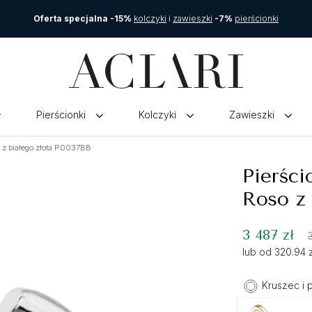
Oferta specjalna -15%
kolczyki
i
zawieszki
-7%
pierścionki
Pierścionki
Kolczyki
Zawieszki
 z białego złota P0037BB
Pierśc
Roso z 
3 487 zł
lub od 320.94 
Kruszec i 