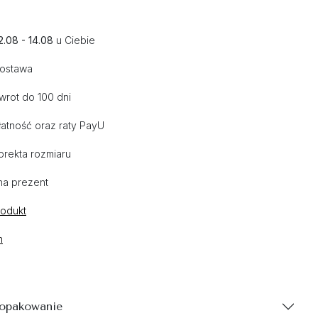
2.08 - 14.08
u Ciebie
dostawa
wrot do 100 dni
atność oraz raty PayU
orekta rozmiaru
na prezent
rodukt
n
 opakowanie