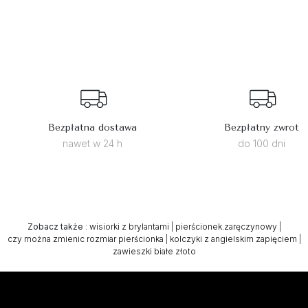
Bezpłatna dostawa
Bezpłatny zwrot
nawet w 24 h
do 100 dni
Zobacz także
:
wisiorki z brylantami
|
pierścionek.zaręczynowy
|
czy można zmienic rozmiar pierścionka
|
kolczyki z angielskim zapięciem
|
zawieszki białe złoto