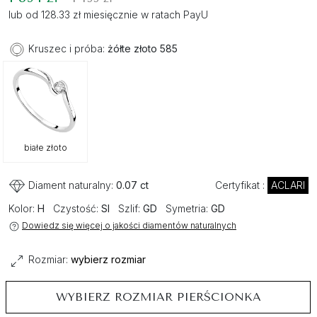
lub od 128.33 zł miesięcznie w ratach PayU
Kruszec i próba:
żółte złoto 585
białe złoto
Diament naturalny:
0.07 ct
Certyfikat :
ACLARI
Kolor:
H
Czystość:
SI
Szlif:
GD
Symetria:
GD
Dowiedz się więcej o jakości diamentów naturalnych
Rozmiar:
wybierz rozmiar
WYBIERZ ROZMIAR PIERŚCIONKA