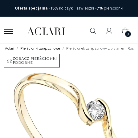
Oferta specjalna -15%
kolczyki
i
zawieszki
-7%
pierścionki
0
Aclari
Pierścionki zaręczynowe
Pierścionek zaręczynowy z brylantem Roso 
ZOBACZ PIERŚCIONKI
PODOBNE