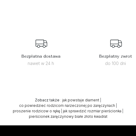
Bezpłatna dostawa
Bezpłatny zwrot
nawet w 24 h
do 100 dni
Zobacz także
:
jak powstaje diament
|
co powiedzieć rodzicom narzeczonej po zaręczynach
|
proszenie rodzicow o rękę
|
jak sprawdzić rozmiar pierścionka
|
pierścionek zaręczynowy białe złoto kwadrat