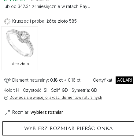
lub od 342.34 zł miesięcznie w ratach PayU
Kruszec i próba:
żółte złoto 585
białe złoto
Diament naturalny:
0.18 ct
+ 0.16 ct
Certyfikat :
ACLARI
Kolor:
H
Czystość:
SI
Szlif:
GD
Symetria:
GD
Dowiedz się więcej o jakości diamentów naturalnych
Rozmiar:
wybierz rozmiar
WYBIERZ ROZMIAR PIERŚCIONKA