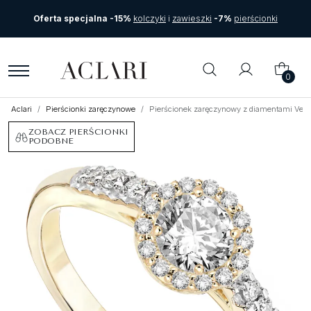
Oferta specjalna -15%
kolczyki
i
zawieszki
-7%
pierścionki
0
Aclari
Pierścionki zaręczynowe
Pierścionek zaręczynowy z diamentami Vent
ZOBACZ PIERŚCIONKI
PODOBNE