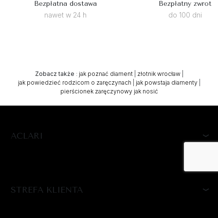
Bezpłatna dostawa
Bezpłatny zwrot
nawet w 24 h
do 100 dni
Zobacz także
:
jak poznać diament
|
złotnik wrocław
|
jak powiedzieć rodzicom o zaręczynach
|
jak powstaja diamenty
|
pierścionek zaręczynowy jak nosić
ACLARI
STREFA KLIENTA