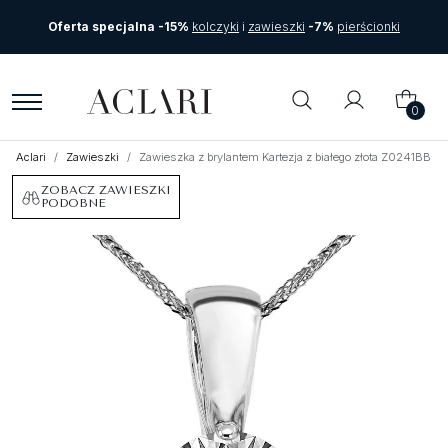
Oferta specjalna -15%
kolczyki
i
zawieszki
-7%
pierścionki
0
Aclari
Zawieszki
Zawieszka z brylantem Kartezja z białego złota Z0241BB
ZOBACZ ZAWIESZKI
PODOBNE