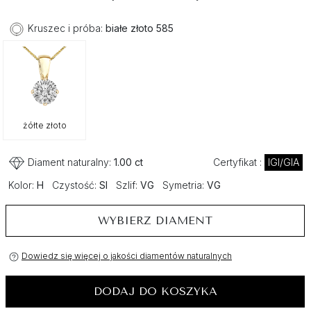
Kruszec i próba:
białe złoto 585
żółte złoto
Diament naturalny:
1.00 ct
Certyfikat :
IGI/GIA
Kolor:
H
Czystość:
SI
Szlif:
VG
Symetria:
VG
WYBIERZ DIAMENT
Dowiedz się więcej o jakości diamentów naturalnych
DODAJ DO KOSZYKA