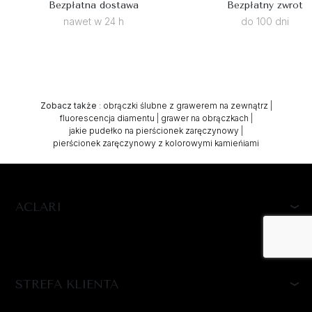
Bezpłatna dostawa
Bezpłatny zwrot
nawet w 24 h
do 100 dni
Zobacz także
:
obrączki ślubne z grawerem na zewnątrz
|
fluorescencja diamentu
|
grawer na obrączkach
|
jakie pudełko na pierścionek zaręczynowy
|
pierścionek zaręczynowy z kolorowymi kamieńiami
ACLARI
STREFA KLIENTA