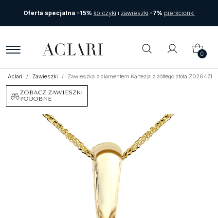
Oferta specjalna -15%
kolczyki
i
zawieszki
-7%
pierścionki
0
Aclari
Zawieszki
Zawieszka z diamentem Kartezja z żółtego złota Z0264ZB
ZOBACZ ZAWIESZKI
PODOBNE