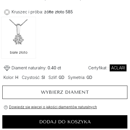
Kruszec i próba:
żółte złoto 585
białe złoto
Diament naturalny:
0.40 ct
Certyfikat :
ACLARI
Kolor:
H
Czystość:
SI
Szlif:
GD
Symetria:
GD
WYBIERZ DIAMENT
Dowiedz się więcej o jakości diamentów naturalnych
DODAJ DO KOSZYKA