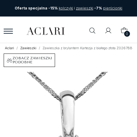
Oferta specjalna -15%
kolczyki
i
zawieszki
-7%
pierścionki
0
Aclari
Zawieszki
Zawieszka z brylantem Kartezja z białego złota Z0267BB
ZOBACZ ZAWIESZKI
PODOBNE