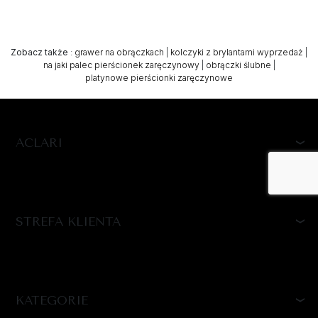
Zobacz także
:
grawer na obrączkach
|
kolczyki z brylantami wyprzedaż
|
na jaki palec pierścionek zaręczynowy
|
obrączki ślubne
|
platynowe pierścionki zaręczynowe
ACLARI
STREFA KLIENTA
KATEGORIE