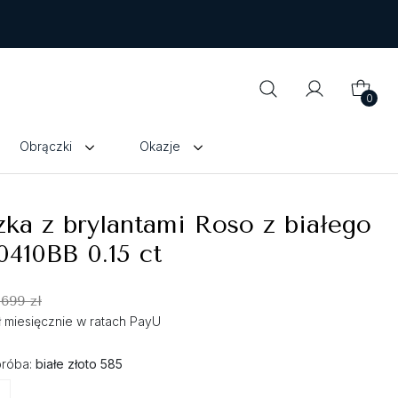
0
Obrączki
Okazje
ka z brylantami Roso z białego
0410BB 0.15 ct
 699 zł
zł miesięcznie w ratach PayU
próba:
białe złoto 585