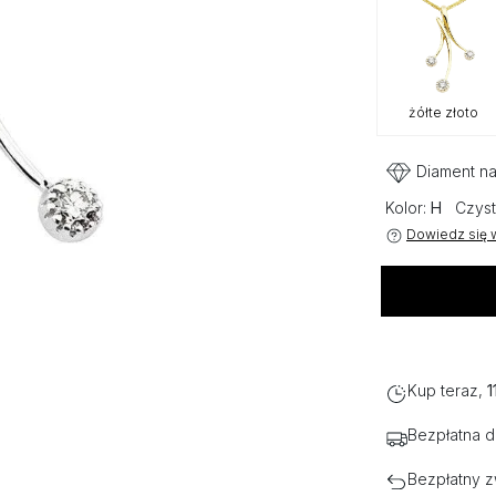
żółte złoto
Diament na
Kolor:
H
Czyst
Dowiedz się w
Kup teraz,
1
Bezpłatna 
Bezpłatny z