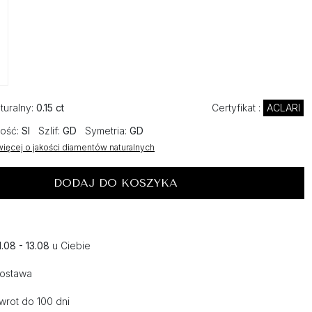
turalny:
0.15 ct
Certyfikat :
ACLARI
ość:
SI
Szlif:
GD
Symetria:
GD
ięcej o jakości diamentów naturalnych
DODAJ DO KOSZYKA
1.08 - 13.08
u Ciebie
dostawa
wrot do 100 dni