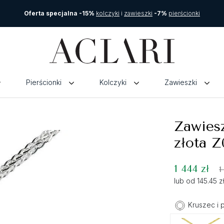
Oferta specjalna -15%
kolczyki
i
zawieszki
-7%
pierścionki
Pierścionki
Kolczyki
Zawieszki
Zawiesz
złota Z
1 444 zł
1
lub od 145.45 
Kruszec i 