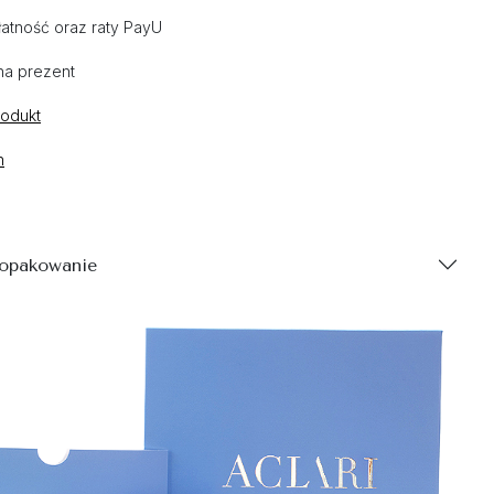
atność oraz raty PayU
na prezent
rodukt
n
 opakowanie