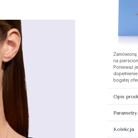
Zamówioną 
na pierścio
Ponieważ je
dopełnienie
bogatej ofer
Opis prod
Parametry
Kolekcja