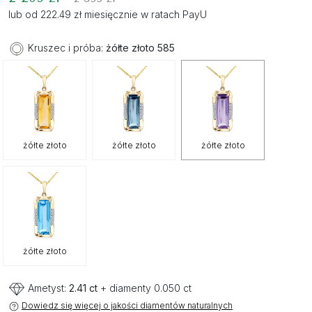
lub od 222.49 zł miesięcznie w ratach PayU
Kruszec i próba:
żółte złoto 585
żółte złoto
żółte złoto
żółte złoto
żółte złoto
Ametyst:
2.41 ct
+ diamenty 0.050 ct
Dowiedz się więcej o jakości diamentów naturalnych