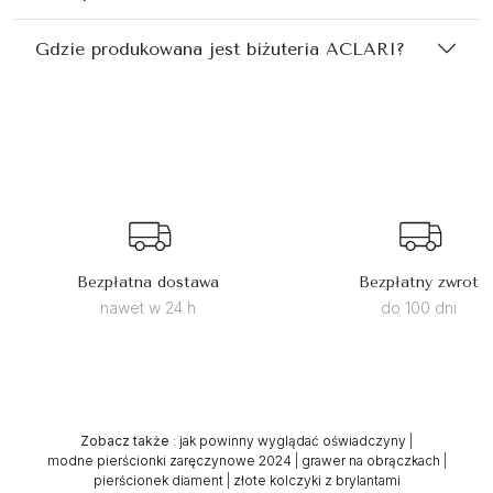
Gdzie produkowana jest biżuteria ACLARI?
Bezpłatna dostawa
Bezpłatny zwrot
nawet w 24 h
do 100 dni
Zobacz także
:
jak powinny wyglądać oświadczyny
|
modne pierścionki zaręczynowe 2024
|
grawer na obrączkach
|
pierścionek diament
|
złote kolczyki z brylantami