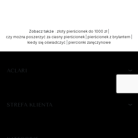
Zobacz także
:
złoty pierścionek do 1000 zł
|
czy można poszerzyć za ciasny pierścionek
|
pierścionek z brylantem
|
kiedy się oświadczyć
|
piercionki zaręczynowe
ACLARI
STREFA KLIENTA