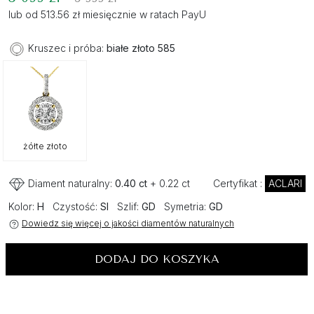
lub od 513.56 zł miesięcznie w ratach PayU
Kruszec i próba:
białe złoto 585
żółte złoto
Diament naturalny:
0.40 ct
+ 0.22 ct
Certyfikat :
ACLARI
Kolor:
H
Czystość:
SI
Szlif:
GD
Symetria:
GD
Dowiedz się więcej o jakości diamentów naturalnych
DODAJ DO KOSZYKA