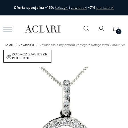
Oferta specjalna -15%
kolczyki
i
zawieszki
-7%
pierścionki
0
Aclari
Zawieszki
Zawieszka z brylantami Ventego z białego złota Z0568BB
ZOBACZ ZAWIESZKI
PODOBNE