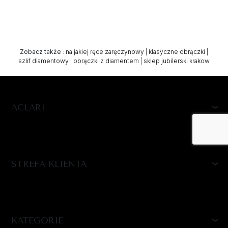
Zobacz także
:
na jakiej ręce zaręczynowy
|
klasyczne obrączki
|
szlif diamentowy
|
obrączki z diamentem
|
sklep jubilerski krakow
ACLARI
STREFA KLIENTA
KATEGORIE