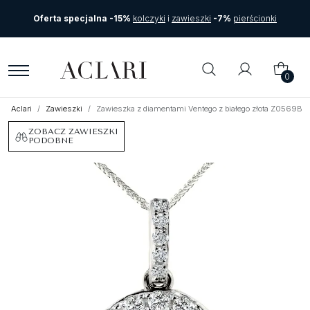
Oferta specjalna -15%
kolczyki
i
zawieszki
-7%
pierścionki
0
Aclari
Zawieszki
Zawieszka z diamentami Ventego z białego złota Z0569BB
ZOBACZ ZAWIESZKI
PODOBNE