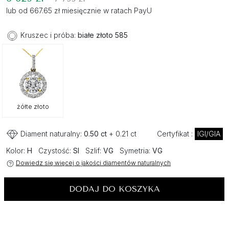
lub od 667.65 zł miesięcznie w ratach PayU
Kruszec i próba:
białe złoto 585
żółte złoto
Diament naturalny:
0.50 ct
+ 0.21 ct
Certyfikat :
IGI/GIA
Kolor:
H
Czystość:
SI
Szlif:
VG
Symetria:
VG
Dowiedz się więcej o jakości diamentów naturalnych
DODAJ DO KOSZYKA