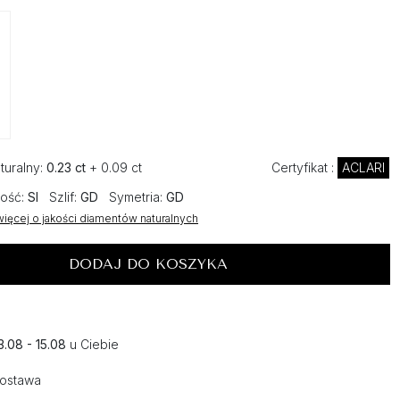
turalny:
0.23 ct
+ 0.09 ct
Certyfikat :
ACLARI
ość:
SI
Szlif:
GD
Symetria:
GD
ięcej o jakości diamentów naturalnych
DODAJ DO KOSZYKA
3.08 - 15.08
u Ciebie
dostawa