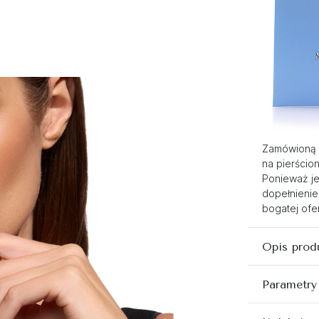
Zamówioną 
na pierścio
Ponieważ je
dopełnienie
bogatej ofer
Opis prod
Parametry