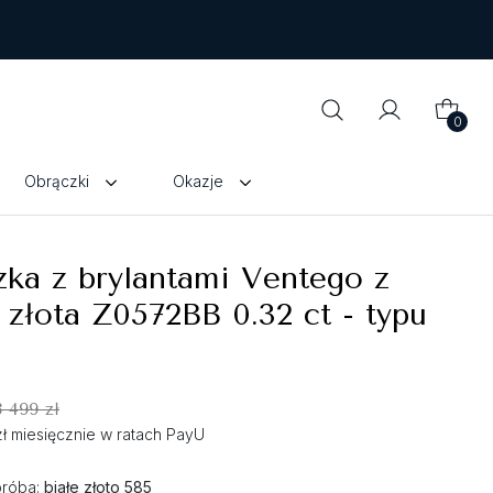
0
Obrączki
Okazje
ka z brylantami Ventego z
 złota Z0572BB 0.32 ct - typu
3 499 zł
zł miesięcznie w ratach PayU
próba:
białe złoto 585