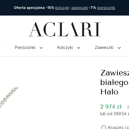
Oferta specjalna -15%
kolczyki
i
zawieszki
-7%
pierścionki
Pierścionki
Kolczyki
Zawieszki
Zawiesz
białego
Halo
2 974 zł
lub od 299.54 
Kruszec i 