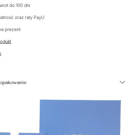
wrot do 100 dni
atność oraz raty PayU
na prezent
rodukt
n
 opakowanie