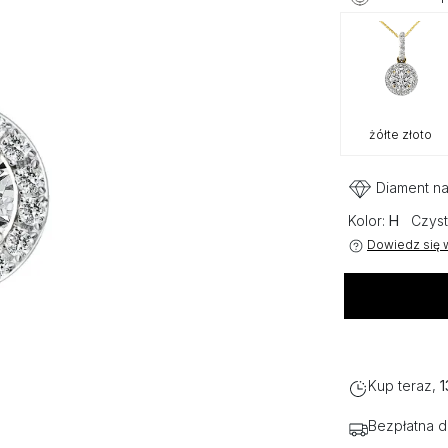
żółte złoto
Diament na
Kolor:
H
Czyst
Dowiedz się w
Kup teraz,
1
Bezpłatna 