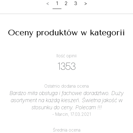
<
1
2
3
>
Oceny produktów w kategorii
Ilość opinii
1353
Ostatnio dodana ocena
Bardzo miła obsługa i fachowe doradztwo. Duży
asortyment na każdą kieszeń. Świetna jakość w
stosunku do ceny. Polecam !!!
- Marcin, 17.03.2021
Średnia ocena