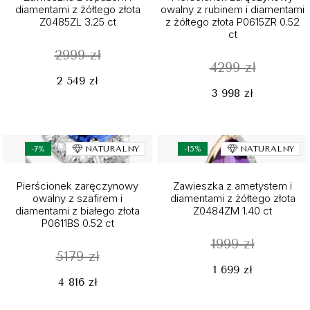
diamentami z żółtego złota
owalny z rubinem i diamentami
Z0485ZL 3.25 ct
z żółtego złota P0615ZR 0.52
ct
2999 zł
4299 zł
2 549 zł
3 998 zł
-7%
NATURALNY
-15%
NATURALNY
Pierścionek zaręczynowy
Zawieszka z ametystem i
owalny z szafirem i
diamentami z żółtego złota
diamentami z białego złota
Z0484ZM 1.40 ct
P0611BS 0.52 ct
1999 zł
5179 zł
1 699 zł
4 816 zł