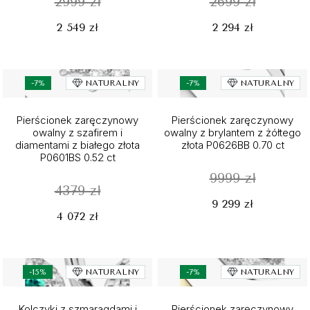
2999 zł
2699 zł
2 549 zł
2 294 zł
-7%
NATURALNY
-7%
NATURALNY
Pierścionek zaręczynowy
Pierścionek zaręczynowy
owalny z szafirem i
owalny z brylantem z żółtego
diamentami z białego złota
złota P0626BB 0.70 ct
P0601BS 0.52 ct
9999 zł
4379 zł
9 299 zł
4 072 zł
-15%
NATURALNY
-7%
NATURALNY
Kolczyki z szmaragdami i
Pierścionek zaręczynowy