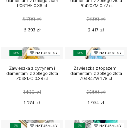
diamentami z białego złota
diamentami z żółtego złota
P0611BE 0.36 ct
P0420ZM 0.72 ct
5799 zł
2599 zł
5 393 zł
2 417 zł
-15%
NATURALNY
-15%
NATURALNY
Zawieszka z cytrynem i
Zawieszka z topazem i
diamentami z żółtego złota
diamentami z żółtego złota
Z0481ZC 0.38 ct
Z0484ZW 1.78 ct
1499 zł
2299 zł
1 274 zł
1 954 zł
-7%
NATURALNY
-7%
NATURALNY