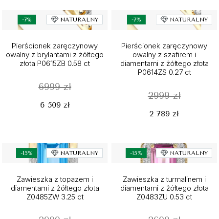
-7%
NATURALNY
-7%
NATURALNY
Pierścionek zaręczynowy
Pierścionek zaręczynowy
owalny z brylantami z żółtego
owalny z szafirem i
złota P0615ZB 0.58 ct
diamentami z żółtego złota
P0614ZS 0.27 ct
6999 zł
2999 zł
6 509 zł
2 789 zł
-15%
NATURALNY
-15%
NATURALNY
Zawieszka z topazem i
Zawieszka z turmalinem i
diamentami z żółtego złota
diamentami z żółtego złota
Z0485ZW 3.25 ct
Z0483ZU 0.53 ct