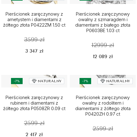
Pierścionek zaręczynowy z
Pierścionek zaręczynowy
ametystem i diamentami z
owalny z szmaragdem i
żółtego złota P0422ZM 1.50 ct
diamentami z białego złota
P0603BE 1.03 ct
3599 zł
12999 zł
3 347 zł
12 089 zł
-7%
NATURALNY
-7%
NATURALNY
Pierścionek zaręczynowy z
Pierścionek zaręczynowy
rubinem i diamentami z
owalny z rodolitem i
żółtego złota P0508ZR 0.09 ct
diamentami z żółtego złota
P0420ZH 0.97 ct
2599 zł
2599 zł
2 417 zł