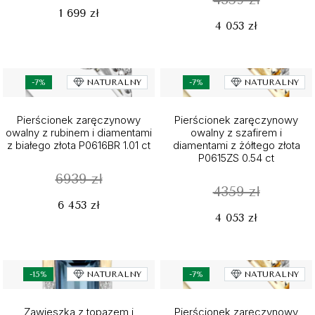
1 699 zł
4 053 zł
-7%
NATURALNY
-7%
NATURALNY
Pierścionek zaręczynowy
Pierścionek zaręczynowy
owalny z rubinem i diamentami
owalny z szafirem i
z białego złota P0616BR 1.01 ct
diamentami z żółtego złota
P0615ZS 0.54 ct
6939 zł
4359 zł
6 453 zł
4 053 zł
-15%
NATURALNY
-7%
NATURALNY
Zawieszka z topazem i
Pierścionek zaręczynowy