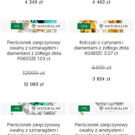
4 249 zł
4 463 zł
-7%
NATURALNY
-15%
NATURALNY
Pierścionek zaręczynowy
Kolczyki z cytrynami i
owalny z szmaragdem i
diamentami z żółtego złota
diamentami z żółtego złota
K0481ZC 3.27 ct
P0603ZE 1.03 ct
4499 zł
12999 zł
3 824 zł
12 089 zł
-7%
NATURALNY
-7%
NATURALNY
Pierścionek zaręczynowy
Pierścionek zaręczynowy
owalny z szmaragdem i
owalny z ametystem i