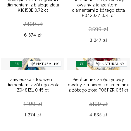
diamentami z białego złota
owalny z tanzanitem i
K1615BE 0.72 ct
diamentami z żółtego złota
P0420ZZ 0.75 ct
7499 zł
3599 zł
6 374 zł
3 347 zł
-15%
NATURALNY
-7%
NATURALNY
Zawieszka z topazem i
Pierścionek zaręczynowy
diamentami z żółtego złota
owalny z rubinem i diamentami
Z0481ZL 0.45 ct
z żółtego złota P0611ZR 0.51 ct
1499 zł
5199 zł
1 274 zł
4 835 zł