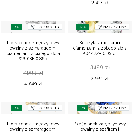
2 417 zł
-7%
NATURALNY
-15%
NATURALNY
Pierścionek zaręczynowy
Kolczyki z rubinami i
owalny z szmaragdem i
diamentami z żółtego złota
diamentami z białego złota
K0442ZR 0.09 ct
P0601BE 0.36 ct
3499 zł
4999 zł
2 974 zł
4 649 zł
-7%
NATURALNY
-7%
NATURALNY
Pierścionek zaręczynowy
Pierścionek zaręczynowy
owalny z szmaragdem i
owalny z szafirem i