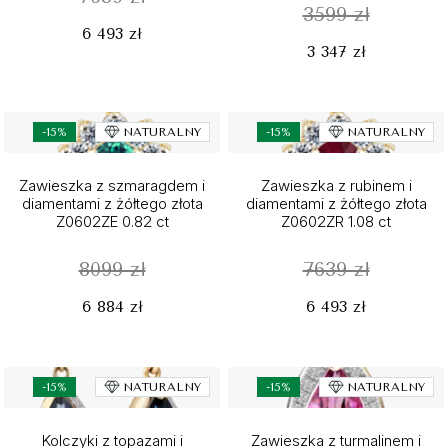
3599 zł
6 493 zł
3 347 zł
-15%
NATURALNY
-15%
NATURALNY
Zawieszka z szmaragdem i
Zawieszka z rubinem i
diamentami z żółtego złota
diamentami z żółtego złota
Z0602ZE 0.82 ct
Z0602ZR 1.08 ct
8099 zł
7639 zł
6 884 zł
6 493 zł
-15%
NATURALNY
-15%
NATURALNY
Kolczyki z topazami i
Zawieszka z turmalinem i