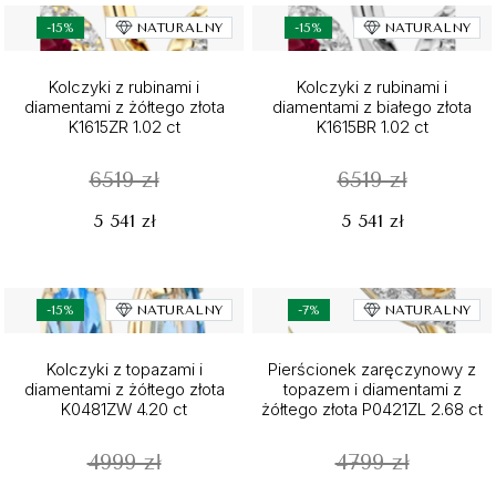
-15%
NATURALNY
-15%
NATURALNY
Kolczyki z rubinami i
Kolczyki z rubinami i
diamentami z żółtego złota
diamentami z białego złota
K1615ZR 1.02 ct
K1615BR 1.02 ct
6519 zł
6519 zł
5 541 zł
5 541 zł
-15%
NATURALNY
-7%
NATURALNY
Kolczyki z topazami i
Pierścionek zaręczynowy z
diamentami z żółtego złota
topazem i diamentami z
K0481ZW 4.20 ct
żółtego złota P0421ZL 2.68 ct
4999 zł
4799 zł