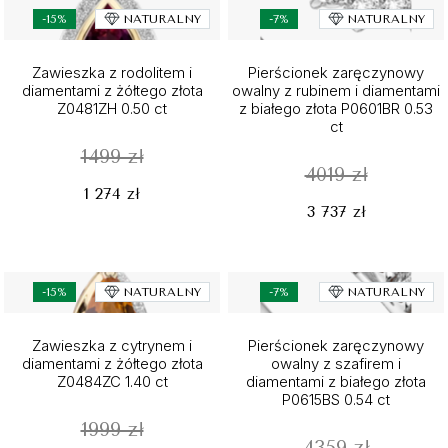
-15%
NATURALNY
-7%
NATURALNY
Zawieszka z rodolitem i
Pierścionek zaręczynowy
diamentami z żółtego złota
owalny z rubinem i diamentami
Z0481ZH 0.50 ct
z białego złota P0601BR 0.53
ct
1499 zł
4019 zł
1 274 zł
3 737 zł
-15%
NATURALNY
-7%
NATURALNY
Zawieszka z cytrynem i
Pierścionek zaręczynowy
diamentami z żółtego złota
owalny z szafirem i
Z0484ZC 1.40 ct
diamentami z białego złota
P0615BS 0.54 ct
1999 zł
4359 zł