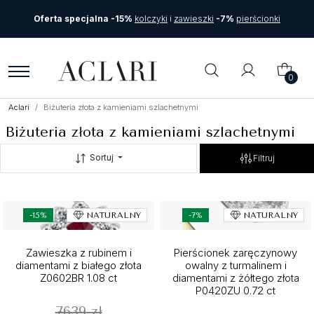
Oferta specjalna -15%
kolczyki
i
zawieszki
-7%
pierścionki
0
Aclari
Biżuteria złota z kamieniami szlachetnymi
Biżuteria złota z kamieniami szlachetnymi
Sortuj
Filtruj
-15%
NATURALNY
-7%
NATURALNY
Zawieszka z rubinem i
Pierścionek zaręczynowy
diamentami z białego złota
owalny z turmalinem i
Z0602BR 1.08 ct
diamentami z żółtego złota
P0420ZU 0.72 ct
7639 zł