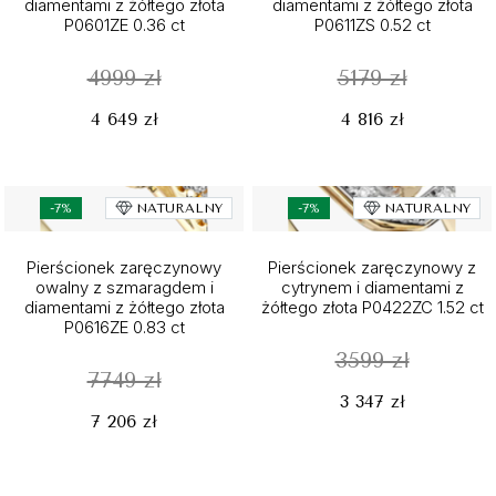
diamentami z żółtego złota
diamentami z żółtego złota
P0601ZE 0.36 ct
P0611ZS 0.52 ct
4999 zł
5179 zł
4 649 zł
4 816 zł
-7%
NATURALNY
-7%
NATURALNY
Pierścionek zaręczynowy
Pierścionek zaręczynowy z
owalny z szmaragdem i
cytrynem i diamentami z
diamentami z żółtego złota
żółtego złota P0422ZC 1.52 ct
P0616ZE 0.83 ct
3599 zł
7749 zł
3 347 zł
7 206 zł