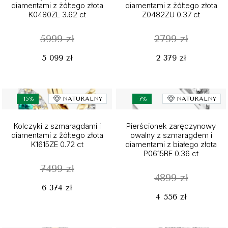
diamentami z żółtego złota
diamentami z żółtego złota
K0480ZL 3.62 ct
Z0482ZU 0.37 ct
5999 zł
2799 zł
5 099 zł
2 379 zł
-15%
NATURALNY
-7%
NATURALNY
Kolczyki z szmaragdami i
Pierścionek zaręczynowy
diamentami z żółtego złota
owalny z szmaragdem i
K1615ZE 0.72 ct
diamentami z białego złota
P0615BE 0.36 ct
7499 zł
4899 zł
6 374 zł
4 556 zł