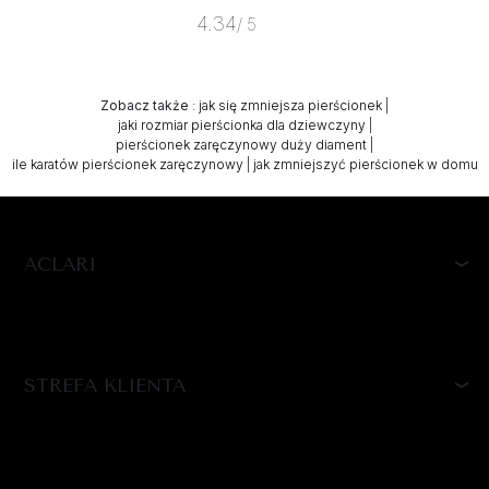
4.34
/ 5
Zobacz także
:
jak się zmniejsza pierścionek
|
jaki rozmiar pierścionka dla dziewczyny
|
pierścionek zaręczynowy duży diament
|
ile karatów pierścionek zaręczynowy
|
jak zmniejszyć pierścionek w domu
ACLARI
STREFA KLIENTA