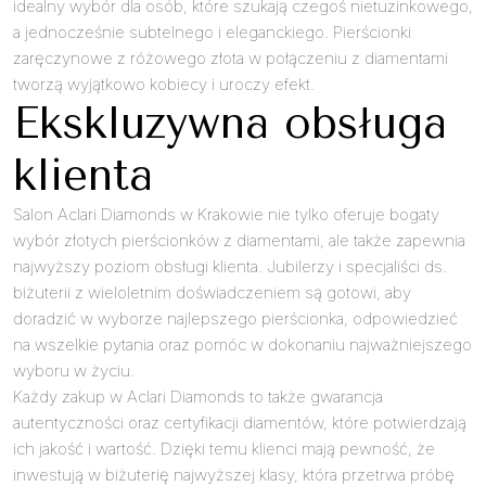
idealny wybór dla osób, które szukają czegoś nietuzinkowego,
a jednocześnie subtelnego i eleganckiego. Pierścionki
zaręczynowe z różowego złota w połączeniu z diamentami
tworzą wyjątkowo kobiecy i uroczy efekt.
Ekskluzywna obsługa
klienta
Salon Aclari Diamonds w Krakowie nie tylko oferuje bogaty
wybór złotych pierścionków z diamentami, ale także zapewnia
najwyższy poziom obsługi klienta. Jubilerzy i specjaliści ds.
biżuterii z wieloletnim doświadczeniem są gotowi, aby
doradzić w wyborze najlepszego pierścionka, odpowiedzieć
na wszelkie pytania oraz pomóc w dokonaniu najważniejszego
wyboru w życiu.
Każdy zakup w Aclari Diamonds to także gwarancja
autentyczności oraz certyfikacji diamentów, które potwierdzają
ich jakość i wartość. Dzięki temu klienci mają pewność, że
inwestują w biżuterię najwyższej klasy, która przetrwa próbę