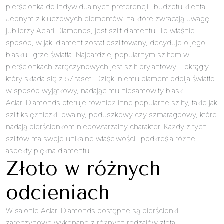
pierścionka do indywidualnych preferencji i budżetu klienta.
Jednym z kluczowych elementów, na które zwracają uwagę
jubilerzy Aclari Diamonds, jest szlif diamentu. To właśnie
sposób, w jaki diament został oszlifowany, decyduje o jego
blasku i grze światła. Najbardziej popularnym szlifem w
pierścionkach zaręczynowych jest szlif brylantowy – okrągły,
który składa się z 57 faset. Dzięki niemu diament odbija światło
w sposób wyjątkowy, nadając mu niesamowity blask.
Aclari Diamonds oferuje również inne popularne szlify, takie jak
szlif księżniczki, owalny, poduszkowy czy szmaragdowy, które
nadają pierścionkom niepowtarzalny charakter. Każdy z tych
szlifów ma swoje unikalne właściwości i podkreśla różne
aspekty piękna diamentu.
Złoto w różnych
odcieniach
W salonie Aclari Diamonds dostępne są pierścionki
zaręczynowe wykonane z różnych rodzajów złota –