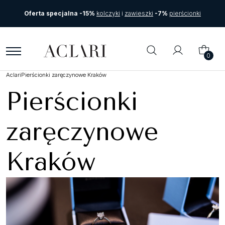
Oferta specjalna -15%
kolczyki
i
zawieszki
-7%
pierścionki
0
Aclari
Pierścionki zaręczynowe Kraków
Pierścionki
zaręczynowe
Kraków