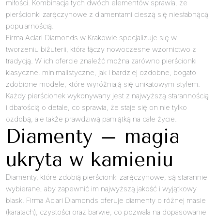
miłości. Kombinacja tych dwóch elementów sprawia, że
pierścionki zaręczynowe z diamentami cieszą się niesłabnącą
popularnością.
Firma Aclari Diamonds w Krakowie specjalizuje się w
tworzeniu biżuterii, która łączy nowoczesne wzornictwo z
tradycją. W ich ofercie znaleźć można zarówno pierścionki
klasyczne, minimalistyczne, jak i bardziej ozdobne, bogato
zdobione modele, które wyróżniają się unikatowym stylem.
Każdy pierścionek wykonywany jest z najwyższą starannością
i dbałością o detale, co sprawia, że staje się on nie tylko
ozdobą, ale także prawdziwą pamiątką na całe życie.
Diamenty – magia
ukryta w kamieniu
Diamenty, które zdobią pierścionki zaręczynowe, są starannie
wybierane, aby zapewnić im najwyższą jakość i wyjątkowy
blask. Firma Aclari Diamonds oferuje diamenty o różnej masie
(karatach), czystości oraz barwie, co pozwala na dopasowanie