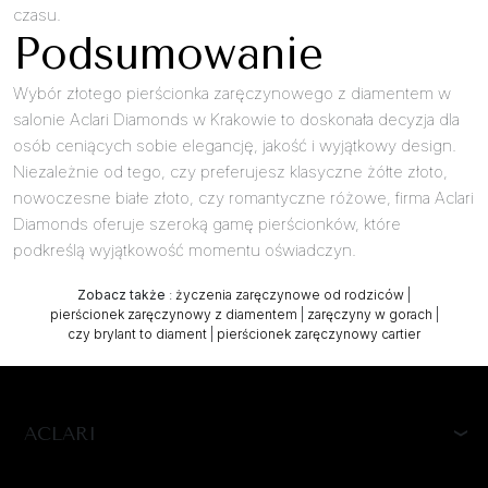
czasu.
Podsumowanie
Wybór złotego pierścionka zaręczynowego z diamentem w
salonie Aclari Diamonds w Krakowie to doskonała decyzja dla
osób ceniących sobie elegancję, jakość i wyjątkowy design.
Niezależnie od tego, czy preferujesz klasyczne żółte złoto,
nowoczesne białe złoto, czy romantyczne różowe, firma Aclari
Diamonds oferuje szeroką gamę pierścionków, które
podkreślą wyjątkowość momentu oświadczyn.
Zobacz także
:
życzenia zaręczynowe od rodziców
|
pierścionek zaręczynowy z diamentem
|
zaręczyny w gorach
|
czy brylant to diament
|
pierścionek zaręczynowy cartier
ACLARI