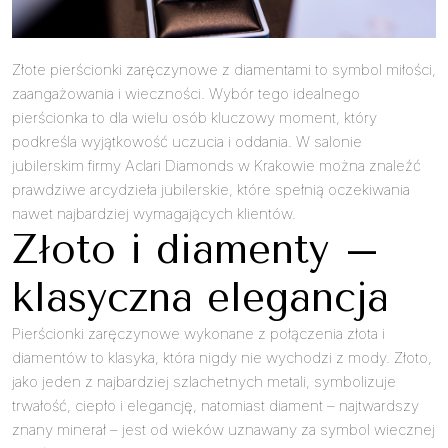
Złote pierścionki zaręczynowe z diamentami to symbol miłości,
zaangażowania i wieczności. Wybór tego idealnego
pierścionka to dla wielu osób kluczowy moment, który
podkreśla wyjątkowość uczucia i oddania. W salonie
jubilerskim firmy Aclari Diamonds w Krakowie można znaleźć
prawdziwe arcydzieła jubilerskie, które spełnią oczekiwania
nawet najbardziej wymagających klientów.
Złoto i diamenty –
klasyczna elegancja
Pierścionki zaręczynowe wykonane z połączenia złota i
diamentów to klasyka, która nigdy nie wychodzi z mody. Złoto,
jako jeden z najbardziej szlachetnych metali, symbolizuje
trwałość, ciepło i elegancję, natomiast diament – najtwardszy
znany minerał – jest od wieków uznawany za symbol wiecznej