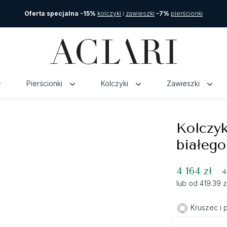
Oferta specjalna -15%
kolczyki
i
zawieszki
-7%
pierścionki
Pierścionki
Kolczyki
Zawieszki
Kolczyk
białego
4 164 zł
4
lub od 419.39 
Kruszec i 