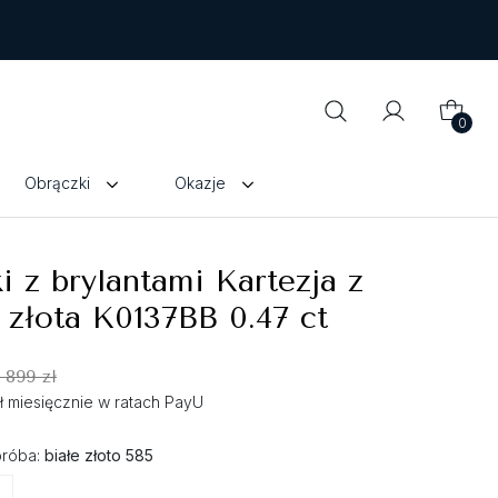
0
Obrączki
Okazje
i z brylantami Kartezja z
 złota K0137BB 0.47 ct
 899 zł
zł miesięcznie w ratach PayU
próba:
białe złoto 585