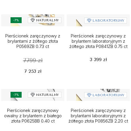
-7%
NATURALNY
LABORATORYJNY
Pierścionek zaręczynowy z
Pierścionek zaręczynowy z
brylantami z żółtego złota
brylantem laboratoryjnym z
P0569ZB 0.73 ct
żółtego złota P0841ZB 0.75 ct
3 399 zł
7799 zł
7 253 zł
-7%
NATURALNY
LABORATORYJNY
Pierścionek zaręczynowy
Pierścionek zaręczynowy z
owalny z brylantem z białego
brylantami laboratoryjnymi z
złota P0625BB 0.40 ct
żółtego złota P0856ZB 2.20 ct