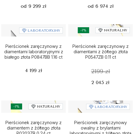
od 9 299 zł
od 6 974 zł
-7%
NATURALNY
LABORATORYJNY
Pierścionek zaręczynowy z
Pierścionek zaręczynowy z
diamentami laboratoryjnymi z
diamentami z żółtego złota
białego złota P0847BB 1.16 ct
P0547ZB 0.11 ct
4 199 zł
2199 zł
2 045 zł
-7%
NATURALNY
LABORATORYJNY
Pierścionek zaręczynowy z
Pierścionek zaręczynowy
diamentem z żółtego złota
owalny z brylantami
P0203ZB 0.24 ct
laboratoryjnymi z żółtego złota