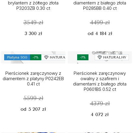
brylantem z żółtego złota
diamentem z białego złota
P3203ZB 0.30 ct
P0285BB 0.40 ct
3549 zł
4499 zł
3 300 zł
od 4 184 zł
Platyna 950
-7%
NATURALNY
-7%
NATURALNY
Pierścionek zaręczynowy z
Pierścionek zaręczynowy
diamentem z platyny P0242EB
owalny z szafirem i
0.41 ct
diamentami z białego złota
P0601BS 0.52 ct
5599 zł
4379 zł
od 5 207 zł
4 072 zł