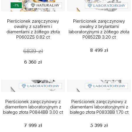
-7%
NATURALNY
LABORATORYJNY
Pierścionek zaręczynowy
Pierścionek zaręczynowy
owalny z szafirem i
owalny z brylantami
diamentami z żółtego złota
laboratoryjnymi z żółtego złota
P0602ZS 0.82 ct
P0852ZB 3.20 ct
8 499 zł
6839 zł
6 360 zł
LABORATORYJNY
LABORATORYJNY
Pierścionek zaręczynowy z
Pierścionek zaręczynowy z
diamentem laboratoryjnym z
diamentami laboratoryjnymi z
białego złota P0844BB 3.00 ct
białego złota P0833BB 1.70 ct
7 999 zł
5 399 zł