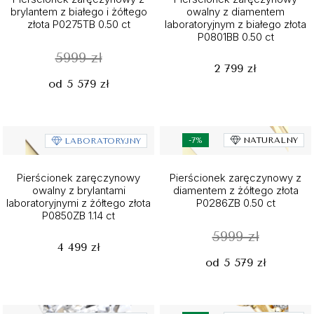
brylantem z białego i żółtego
owalny z diamentem
złota P0275TB 0.50 ct
laboratoryjnym z białego złota
P0801BB 0.50 ct
5999 zł
2 799 zł
od 5 579 zł
-7%
NATURALNY
LABORATORYJNY
Pierścionek zaręczynowy
Pierścionek zaręczynowy z
owalny z brylantami
diamentem z żółtego złota
laboratoryjnymi z żółtego złota
P0286ZB 0.50 ct
P0850ZB 1.14 ct
5999 zł
4 499 zł
od 5 579 zł