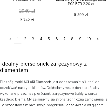
P0815ZB 2.20 ct
2949 zł
6 399 zł
2 742 zł
<
1
2
3
4
5
6
7
8
9
10
>
Idealny pierścionek zaręczynowy z
diamentem
Filozofią marki
ACLARI Diamonds
jest dopasowanie biżuterii do
oczekiwań naszych klientów. Dokładamy wszelkich starań, aby
wykonane przez nas pierścionki zaręczynowe trafiły w serca
każdego klienta. My zajmujemy się stroną techniczną zamówienia, a
Ty przedstawiasz nam swoje pragnienia i oczekiwania względem