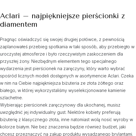
Aclari – najpiękniejsze pierścionki z
diamentem
Pragnąc oświadczyć się swojej drugiej połówce, z pewnością
zaplanowałeś przebieg spotkania w taki sposób, aby przebiegło w
uroczystej atmosferze i było rzeczywistym zaskoczeniem dla
przyszłej żony. Niezbędnym elementem tego specjalnego
wydarzenia jest pierścionek na zaręczyny, który warto wybrać
spośród licznych modeli dostępnych w asortymencie Aclari. Czeka
w nim na Ciebie najpiękniejsza biżuteria ze złota żółtego oraz
białego, w której wykorzystaliśmy wyselekcjonowane kamienie
szlachetne.
Wybierając pierścionek zaręczynowy dla ukochanej, musisz
uwzględnić jej indywidualny gust. Niektóre kobiety preferują
biżuterię z klasycznego złota, inne natomiast wolą nosić wyroby w
kolorze białym. Nie bez znaczenia będzie również budżet, jaki
chcesz przeznaczyć na zakup produktu wysadzanego brylantami.