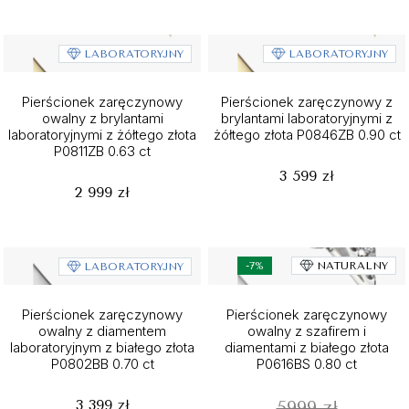
LABORATORYJNY
LABORATORYJNY
Pierścionek zaręczynowy
Pierścionek zaręczynowy z
owalny z brylantami
brylantami laboratoryjnymi z
laboratoryjnymi z żółtego złota
żółtego złota P0846ZB 0.90 ct
P0811ZB 0.63 ct
3 599 zł
2 999 zł
-7%
NATURALNY
LABORATORYJNY
Pierścionek zaręczynowy
Pierścionek zaręczynowy
owalny z diamentem
owalny z szafirem i
laboratoryjnym z białego złota
diamentami z białego złota
P0802BB 0.70 ct
P0616BS 0.80 ct
3 399 zł
5999 zł