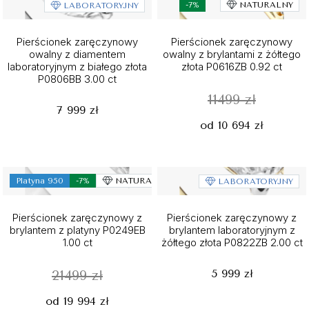
-7%
NATURALNY
LABORATORYJNY
Pierścionek zaręczynowy
Pierścionek zaręczynowy
owalny z diamentem
owalny z brylantami z żółtego
laboratoryjnym z białego złota
złota P0616ZB 0.92 ct
P0806BB 3.00 ct
11499 zł
7 999 zł
od 10 694 zł
Platyna 950
-7%
NATURALNY
LABORATORYJNY
Pierścionek zaręczynowy z
Pierścionek zaręczynowy z
brylantem z platyny P0249EB
brylantem laboratoryjnym z
1.00 ct
żółtego złota P0822ZB 2.00 ct
5 999 zł
21499 zł
od 19 994 zł