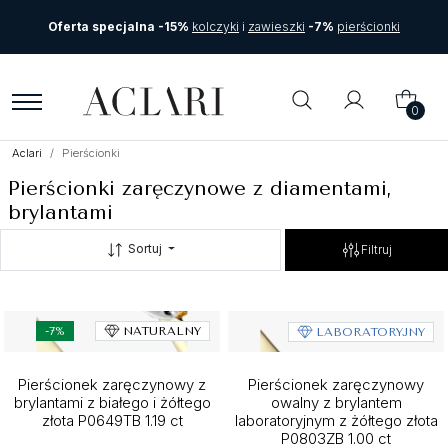
Oferta specjalna -15%
kolczyki
i
zawieszki
-7%
pierścionki
0
Aclari
Pierścionki
Pierścionki zaręczynowe z diamentami,
brylantami
Sortuj
Filtruj
-7%
NATURALNY
LABORATORYJNY
Pierścionek zaręczynowy z
Pierścionek zaręczynowy
brylantami z białego i żółtego
owalny z brylantem
złota P0649TB 1.19 ct
laboratoryjnym z żółtego złota
P0803ZB 1.00 ct