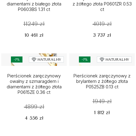
diamentami z białego złota
z żółtego złota P0601ZR 0.53
P0603BS 1.31 ct
ct
11249 zł
4019 zł
10 461 zł
3 737 zł
-7%
NATURALNY
-7%
NATURALNY
Pierścionek zaręczynowy
Pierścionek zaręczynowy z
owalny z szmaragdem i
brylantem z żółtego złota
diamentami z żółtego złota
P0525ZB 0.13 ct
P0615ZE 0.36 ct
1949 zł
4899 zł
1 812 zł
4 556 zł