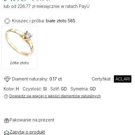
lub od 226.77 zł miesięcznie w ratach PayU
Kruszec i próba:
białe złoto 585
żółte złoto
Diament naturalny:
0.17 ct
Certyfikat :
ACLARI
Kolor:
H
Czystość:
SI
Szlif:
GD
Symetria:
GD
Dowiedz się więcej o jakości diamentów naturalnych
Pakowanie na prezent
Zapytaj o produkt