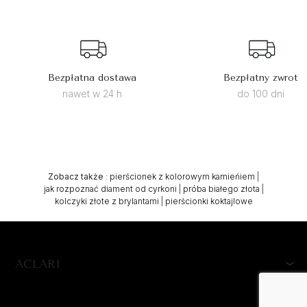
Bezpłatna dostawa
Bezpłatny zwrot
nawet w 24 h
do 100 dni
Zobacz także
:
pierścionek z kolorowym kamieńiem
|
jak rozpoznać diament od cyrkoni
|
próba białego złota
|
kolczyki złote z brylantami
|
pierścionki koktajlowe
ACLARI