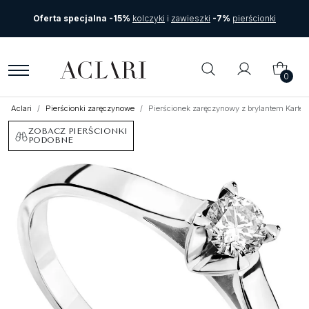
Oferta specjalna -15%
kolczyki
i
zawieszki
-7%
pierścionki
0
Aclari
Pierścionki zaręczynowe
Pierścionek zaręczynowy z brylantem Kartez
ZOBACZ PIERŚCIONKI
PODOBNE