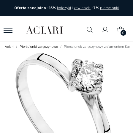
Oferta specjalna -15%
kolczyki
i
zawieszki
-7%
pierścionki
0
Aclari
Pierścionki zaręczynowe
Pierścionek zaręczynowy z diamentem Kart