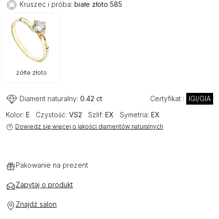
Kruszec i próba:
białe złoto 585
żółte złoto
Diament naturalny:
0.42 ct
Certyfikat :
IGI/GIA
Kolor:
E
Czystość:
VS2
Szlif:
EX
Symetria:
EX
Dowiedz się więcej o jakości diamentów naturalnych
Pakowanie na prezent
Zapytaj o produkt
Znajdź salon