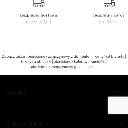
Bezpłatna dostawa
Bezpłatny zwrot
nawet w 24 h
do 100 dni
Zobacz także
:
pierścionek zaręczynowy z diamentem
|
certyfikat brylantu
|
teksty na obrączki
|
pierścionek kolorowe kamieńie
|
pierścionek zaręczynowy gdzie się nosi
ACLARI
STREFA KLIENTA