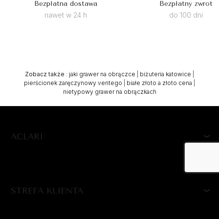
Bezpłatna dostawa
Bezpłatny zwrot
nawet w 24 h
do 100 dni
Zobacz także
:
jaki grawer na obrączce
|
biżuteria katowice
|
pierścionek zaręczynowy ventego
|
białe złoto a złoto cena
|
nietypowy grawer na obrączkach
ACLARI
STREFA KLIENTA