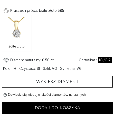
Kruszec i próba:
białe złoto 585
żółte złoto
Diament naturalny:
0.50 ct
Certyfikat :
IGI/GIA
Kolor:
H
Czystość:
SI
Szlif:
VG
Symetria:
VG
WYBIERZ DIAMENT
Dowiedz się więcej o jakości diamentów naturalnych
DODAJ DO KOSZYKA