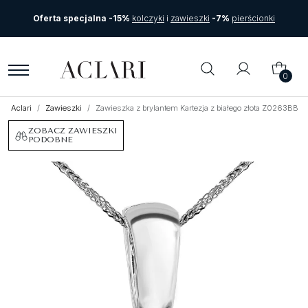
Oferta specjalna -15%
kolczyki
i
zawieszki
-7%
pierścionki
0
Aclari
Zawieszki
Zawieszka z brylantem Kartezja z białego złota Z0263BB
ZOBACZ ZAWIESZKI
PODOBNE