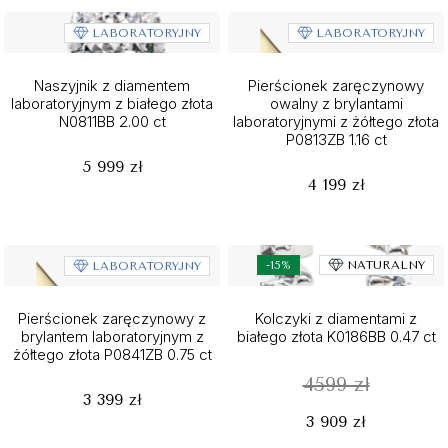
LABORATORYJNY
LABORATORYJNY
Naszyjnik z diamentem
Pierścionek zaręczynowy
laboratoryjnym z białego złota
owalny z brylantami
N0811BB 2.00 ct
laboratoryjnymi z żółtego złota
P0813ZB 1.16 ct
5 999 zł
4 199 zł
-15%
NATURALNY
LABORATORYJNY
Pierścionek zaręczynowy z
Kolczyki z diamentami z
brylantem laboratoryjnym z
białego złota K0186BB 0.47 ct
żółtego złota P0841ZB 0.75 ct
4599 zł
3 399 zł
3 909 zł