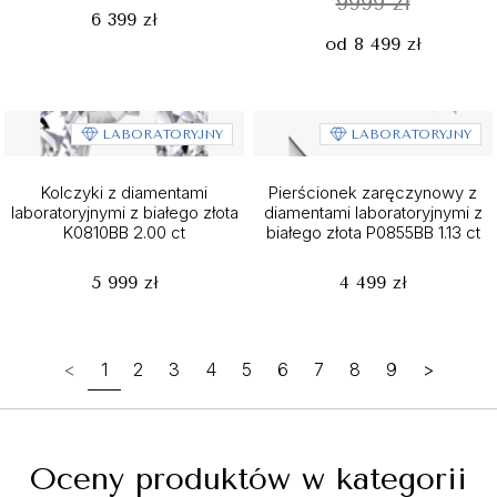
9999 zł
6 399 zł
od 8 499 zł
LABORATORYJNY
LABORATORYJNY
Kolczyki z diamentami
Pierścionek zaręczynowy z
laboratoryjnymi z białego złota
diamentami laboratoryjnymi z
K0810BB 2.00 ct
białego złota P0855BB 1.13 ct
5 999 zł
4 499 zł
<
1
2
3
4
5
6
7
8
9
>
Oceny produktów w kategorii