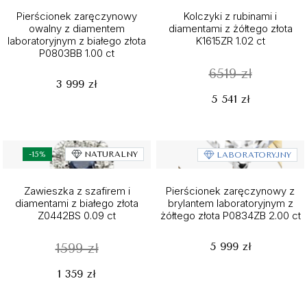
Pierścionek zaręczynowy
Kolczyki z rubinami i
owalny z diamentem
diamentami z żółtego złota
laboratoryjnym z białego złota
K1615ZR 1.02 ct
P0803BB 1.00 ct
6519 zł
3 999 zł
5 541 zł
-15%
NATURALNY
LABORATORYJNY
Zawieszka z szafirem i
Pierścionek zaręczynowy z
diamentami z białego złota
brylantem laboratoryjnym z
Z0442BS 0.09 ct
żółtego złota P0834ZB 2.00 ct
5 999 zł
1599 zł
1 359 zł