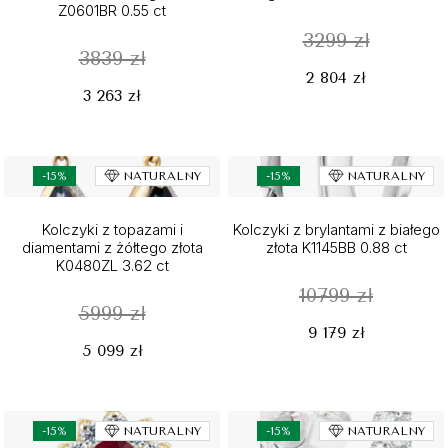
Z0601BR 0.55 ct
3299 zł
3839 zł
2 804 zł
3 263 zł
-15%
NATURALNY
-15%
NATURALNY
Kolczyki z topazami i
Kolczyki z brylantami z białego
diamentami z żółtego złota
złota K1145BB 0.88 ct
K0480ZL 3.62 ct
10799 zł
5999 zł
9 179 zł
5 099 zł
-15%
NATURALNY
-15%
NATURALNY