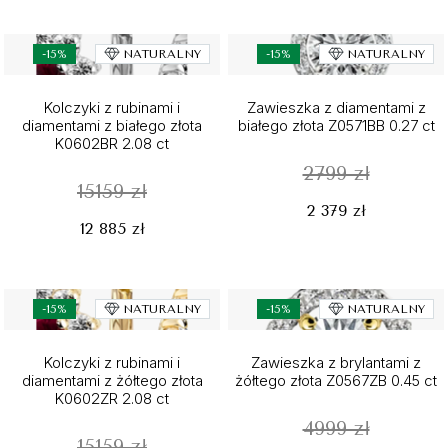
-15%
NATURALNY
-15%
NATURALNY
Kolczyki z rubinami i
Zawieszka z diamentami z
diamentami z białego złota
białego złota Z0571BB 0.27 ct
K0602BR 2.08 ct
2799 zł
15159 zł
2 379 zł
12 885 zł
-15%
NATURALNY
-15%
NATURALNY
Kolczyki z rubinami i
Zawieszka z brylantami z
diamentami z żółtego złota
żółtego złota Z0567ZB 0.45 ct
K0602ZR 2.08 ct
4999 zł
15159 zł