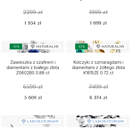
2299 zł
1999 zł
1 954 zł
1 699 zł
-15%
NATURALNY
-15%
NATURALNY
Zawieszka z szafirem i
Kolczyki z szmaragdami i
diamentami z białego złota
diamentami z żółtego złota
Z0602BS 0.88 ct
K1615ZE 0.72 ct
6599 zł
7499 zł
5 609 zł
6 374 zł
LABORATORYJNY
LABORATORYJNY