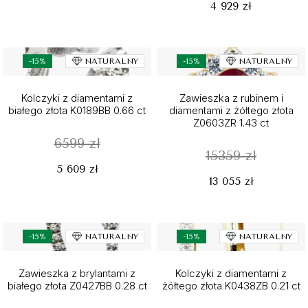
4 929 zł
-15%
NATURALNY
-15%
NATURALNY
Kolczyki z diamentami z
Zawieszka z rubinem i
białego złota K0189BB 0.66 ct
diamentami z żółtego złota
Z0603ZR 1.43 ct
6599 zł
15359 zł
5 609 zł
13 055 zł
-15%
NATURALNY
-15%
NATURALNY
Zawieszka z brylantami z
Kolczyki z diamentami z
białego złota Z0427BB 0.28 ct
żółtego złota K0438ZB 0.21 ct