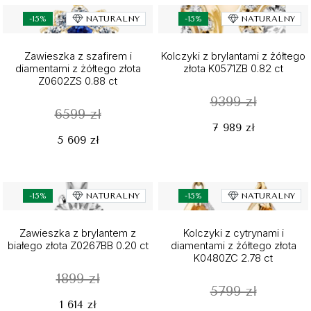
-15%
NATURALNY
-15%
NATURALNY
Zawieszka z szafirem i
Kolczyki z brylantami z żółtego
diamentami z żółtego złota
złota K0571ZB 0.82 ct
Z0602ZS 0.88 ct
9399 zł
6599 zł
7 989 zł
5 609 zł
-15%
NATURALNY
-15%
NATURALNY
Zawieszka z brylantem z
Kolczyki z cytrynami i
białego złota Z0267BB 0.20 ct
diamentami z żółtego złota
K0480ZC 2.78 ct
1899 zł
5799 zł
1 614 zł