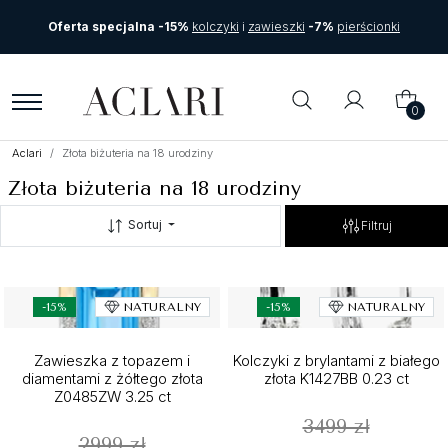
Oferta specjalna -15%
kolczyki
i
zawieszki
-7%
pierścionki
0
Aclari
Złota biżuteria na 18 urodziny
Złota biżuteria na 18 urodziny
Sortuj
Filtruj
-15%
NATURALNY
-15%
NATURALNY
Zawieszka z topazem i
Kolczyki z brylantami z białego
diamentami z żółtego złota
złota K1427BB 0.23 ct
Z0485ZW 3.25 ct
3499 zł
2999 zł