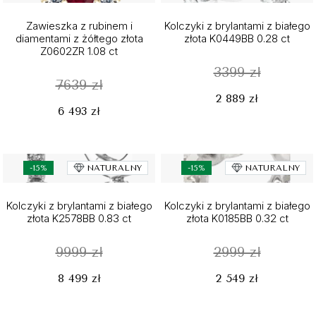
Zawieszka z rubinem i
Kolczyki z brylantami z białego
diamentami z żółtego złota
złota K0449BB 0.28 ct
Z0602ZR 1.08 ct
3399 zł
7639 zł
2 889 zł
6 493 zł
-15%
NATURALNY
-15%
NATURALNY
Kolczyki z brylantami z białego
Kolczyki z brylantami z białego
złota K2578BB 0.83 ct
złota K0185BB 0.32 ct
9999 zł
2999 zł
8 499 zł
2 549 zł