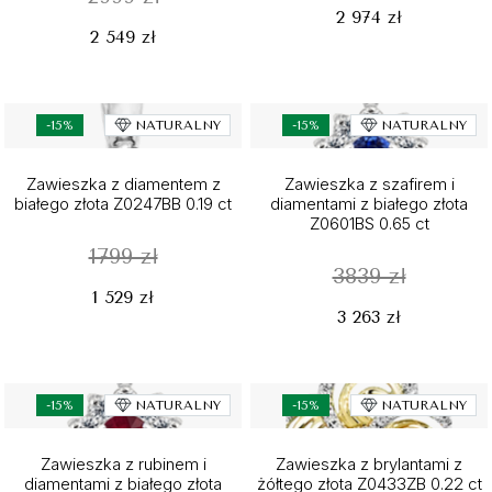
2 974 zł
2 549 zł
-15%
NATURALNY
-15%
NATURALNY
Zawieszka z diamentem z
Zawieszka z szafirem i
białego złota Z0247BB 0.19 ct
diamentami z białego złota
Z0601BS 0.65 ct
1799 zł
3839 zł
1 529 zł
3 263 zł
-15%
NATURALNY
-15%
NATURALNY
Zawieszka z rubinem i
Zawieszka z brylantami z
diamentami z białego złota
żółtego złota Z0433ZB 0.22 ct