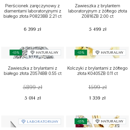
Pierścionek zaręczynowy z
Zawieszka z brylantem
diamentami laboratoryjnymi z
laboratoryjnym z żółtego złota
białego złota P0823BB 2.21 ct
Z0816ZB 2.00 ct
6 399 zł
5 499 zł
-15%
NATURALNY
-15%
NATURALNY
Zawieszka z brylantami z
Kolczyki z brylantami z żółtego
białego złota Z0574BB 0.55 ct
złota K0405ZB 0.11 ct
5899 zł
1599 zł
5 014 zł
1 359 zł
-15%
NATURALNY
LABORATORYJNY