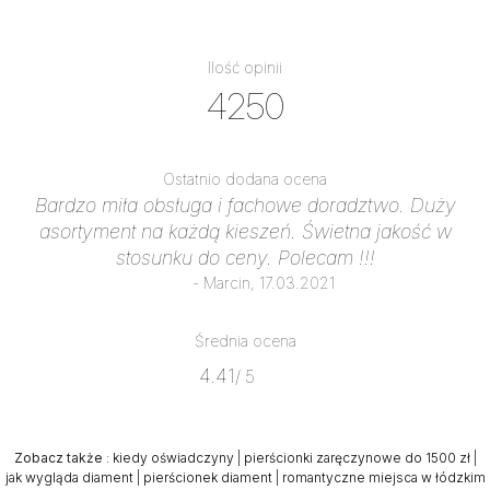
Ilość opinii
4250
Ostatnio dodana ocena
Bardzo miła obsługa i fachowe doradztwo. Duży
asortyment na każdą kieszeń. Świetna jakość w
stosunku do ceny. Polecam !!!
- Marcin, 17.03.2021
Średnia ocena
4.41
/ 5
Zobacz także
:
kiedy oświadczyny
|
pierścionki zaręczynowe do 1500 zł
|
jak wygląda diament
|
pierścionek diament
|
romantyczne miejsca w łódzkim