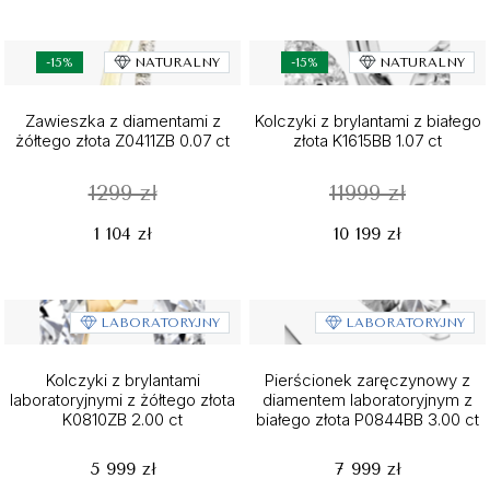
-15%
NATURALNY
-15%
NATURALNY
Zawieszka z diamentami z
Kolczyki z brylantami z białego
żółtego złota Z0411ZB 0.07 ct
złota K1615BB 1.07 ct
1299 zł
11999 zł
1 104 zł
10 199 zł
LABORATORYJNY
LABORATORYJNY
Kolczyki z brylantami
Pierścionek zaręczynowy z
laboratoryjnymi z żółtego złota
diamentem laboratoryjnym z
K0810ZB 2.00 ct
białego złota P0844BB 3.00 ct
5 999 zł
7 999 zł