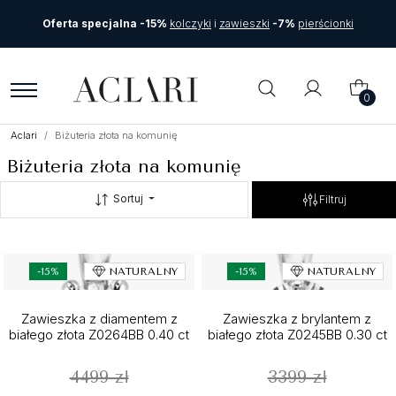
Oferta specjalna -15%
kolczyki
i
zawieszki
-7%
pierścionki
0
Aclari
Biżuteria złota na komunię
Biżuteria złota na komunię
Sortuj
Filtruj
-15%
NATURALNY
-15%
NATURALNY
Zawieszka z diamentem z
Zawieszka z brylantem z
białego złota Z0264BB 0.40 ct
białego złota Z0245BB 0.30 ct
4499 zł
3399 zł