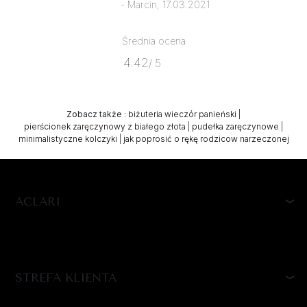
- Marcin, 17.03.2021
Średnia ocena
4.42
/ 5
Zobacz także
:
biżuteria wieczór panieński
|
pierścionek zaręczynowy z białego złota
|
pudełka zaręczynowe
|
minimalistyczne kolczyki
|
jak poprosić o rękę rodzicow narzeczonej
ACLARI
STREFA KLIENTA