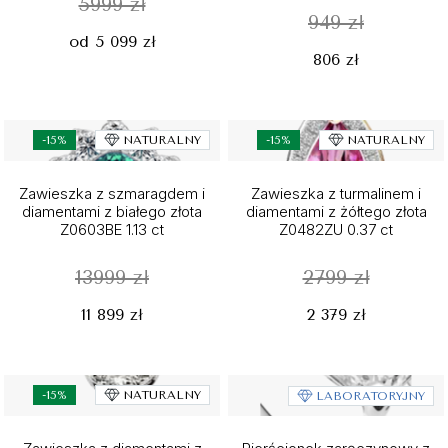
5999 zł
949 zł
od 5 099 zł
806 zł
-15%
NATURALNY
-15%
NATURALNY
Zawieszka z szmaragdem i
Zawieszka z turmalinem i
diamentami z białego złota
diamentami z żółtego złota
Z0603BE 1.13 ct
Z0482ZU 0.37 ct
13999 zł
2799 zł
11 899 zł
2 379 zł
-15%
NATURALNY
LABORATORYJNY