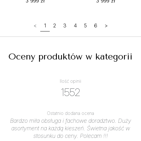
3 999 zł
3 999 zł
<
1
2
3
4
5
6
>
Oceny produktów w kategorii
Ilość opinii
1552
Ostatnio dodana ocena
Bardzo miła obsługa i fachowe doradztwo. Duży
asortyment na każdą kieszeń. Świetna jakość w
stosunku do ceny. Polecam !!!