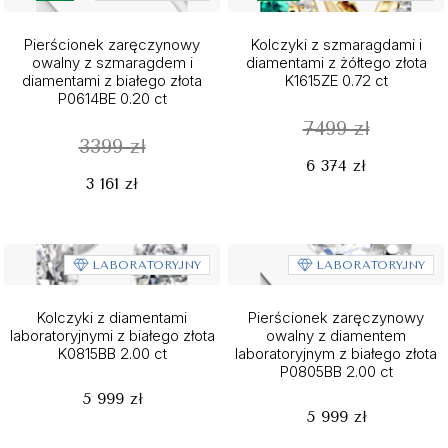
Pierścionek zaręczynowy
Kolczyki z szmaragdami i
owalny z szmaragdem i
diamentami z żółtego złota
diamentami z białego złota
K1615ZE 0.72 ct
P0614BE 0.20 ct
7499 zł
3399 zł
6 374 zł
3 161 zł
LABORATORYJNY
LABORATORYJNY
Kolczyki z diamentami
Pierścionek zaręczynowy
laboratoryjnymi z białego złota
owalny z diamentem
K0815BB 2.00 ct
laboratoryjnym z białego złota
P0805BB 2.00 ct
5 999 zł
5 999 zł