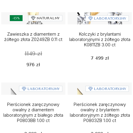
-15%
NATURALNY
LABORATORYJNY
Zawieszka z diamentem z
Kolczyki z brylantami
żółtego złota Z0249ZB 0.11 ct
laboratoryjnymi z żółtego złota
K0811ZB 3.00 ct
1149 zł
7 499 zł
976 zł
LABORATORYJNY
LABORATORYJNY
Pierścionek zaręczynowy
Pierścionek zaręczynowy
owalny z diamentem
owalny z brylantem
laboratoryjnym z białego złota
laboratoryjnym z żółtego złota
P0803BB 1.00 ct
P0803ZB 1.00 ct