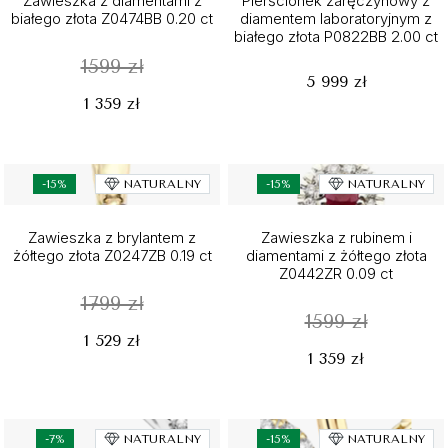
Zawieszka z diamentami z
Pierścionek zaręczynowy z
białego złota Z0474BB 0.20 ct
diamentem laboratoryjnym z
białego złota P0822BB 2.00 ct
1599 zł
5 999 zł
1 359 zł
-15%
NATURALNY
-15%
NATURALNY
Zawieszka z brylantem z
Zawieszka z rubinem i
żółtego złota Z0247ZB 0.19 ct
diamentami z żółtego złota
Z0442ZR 0.09 ct
1799 zł
1599 zł
1 529 zł
1 359 zł
-7%
NATURALNY
-15%
NATURALNY