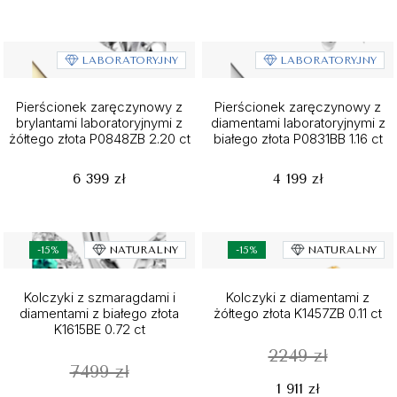
LABORATORYJNY
LABORATORYJNY
Pierścionek zaręczynowy z
Pierścionek zaręczynowy z
brylantami laboratoryjnymi z
diamentami laboratoryjnymi z
żółtego złota P0848ZB 2.20 ct
białego złota P0831BB 1.16 ct
6 399 zł
4 199 zł
-15%
NATURALNY
-15%
NATURALNY
Kolczyki z szmaragdami i
Kolczyki z diamentami z
diamentami z białego złota
żółtego złota K1457ZB 0.11 ct
K1615BE 0.72 ct
2249 zł
7499 zł
1 911 zł