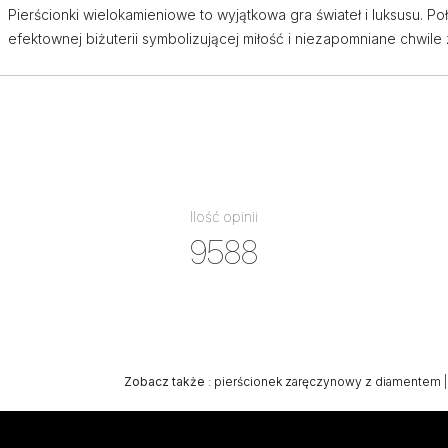
Pierścionki wielokamieniowe to wyjątkowa gra świateł i luksusu. Po
efektownej biżuterii symbolizującej miłość i niezapomniane chwil
Ilość opinii
9588
Zobacz także
:
pierścionek zaręczynowy z diamentem