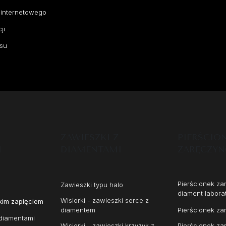
 internetowego
ji
su
ZAWIESZKI Z
PIERŚCIO
I
DIAMENTAMI
ZARĘCZY
Pierścionek z
Zawieszki typu halo
diament labora
Wisiorki - zawieszki serce z
kim zapięciem
diamentem
Pierścionek za
diamentami
Wisiorki - zawieszki krzyżyk z
Pierścionek za