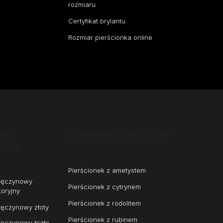
rozmiaru
Certyfikat brylantu
Rozmiar pierścionka online
NKI
KAMIENIE KOLOROWE
NOWE
Pierścionek z ametystem
aręczynowy
Pierścionek z cytrynem
toryjny
Pierścionek z rodolitem
ręczynowy złoty
Pierścionek z rubinem
ręczynowy białe