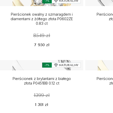
-7%
NATURALNY
Pierścionek owalny z szmaragdem i
Pierścion
diamentami z żółtego złota P0602ZE
zł
0.83 ct
8549 zł
7 950 zł
-7%
NATURALNY
Pierścionek z brylantami z białego
Pierścion
złota P0451BB 0.12 ct
zł
1399 zł
1 301 zł