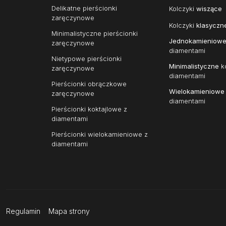
Delikatne pierścionki
Kolczyki
wiszące
zaręczynowe
Kolczyki
klasyczn
Minimalistyczne pierścionki
Jednokamieniow
zaręczynowe
diamentami
Nietypowe pierścionki
Minimalistyczne
ko
zaręczynowe
diamentami
Pierścionki obrączkowe
Wielokamieniowe
zaręczynowe
diamentami
Pierścionki koktajlowe z
diamentami
Pierścionki wielokamieniowe z
diamentami
Regulamin
Mapa strony