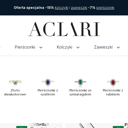
Oferta specjalna -15%
kolczyki
i
zawieszki
-7%
pierścionki
Pierścionki
Kolczyki
Zawieszki
Złoto
Pierścionki z
Pierścionki ze
Pierścionki z
dwukolorowe
szafirem
szmaragdem
rubinem