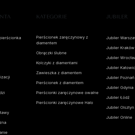
ENTA
KATEGORIE
JUBILER
Pierścionek zaręczynowy z
pierścionka
Jubiler Warsz
diamentem
Jubiler Kraków
Obrączki ślubne
Jubiler Wrocł
Kolczyki z diamentami
Jubiler Katowi
Zawieszka z diamentem
izacji
Jubiler Poznań
Pierścionek z diamentem
Jubiler Gdynia
dzi
Pierścionki zaręczynowe owalne
Jubiler Łódź
Pierścionki zaręczynowe Halo
Jubiler Olsztyn
stawy
Jubiler Online
zna
anie