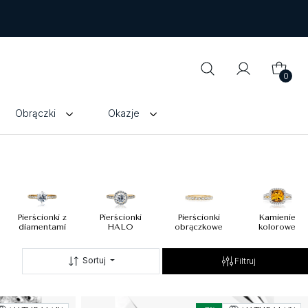
0
Obrączki
Okazje
Pierścionki z
Pierścionki
Pierścionki
Kamienie
diamentami
HALO
obrączkowe
kolorowe
Sortuj
Filtruj