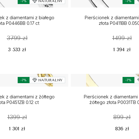
-7%
NATURALNY
-7%
ek z diamentami z białego
Pierścionek z diamentami
ota P0446BB 0.17 ct
złota P0411BB 0.050
3799 zł
1499 zł
3 533 zł
1 394 zł
-7%
NATURALNY
-7%
ek z diamentami z żółtego
Pierścionek z diamentami z
ota P0451ZB 0.12 ct
żółtego złota P0031TB 
1399 zł
899 zł
1 301 zł
836 zł