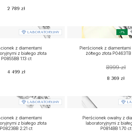
2 789 zł
LABORATORYJNY
-7%
ścionek z diamentami
Pierścionek z diamentami z
oryjnymi z białego złota
żółtego złota P0463TB 
P0855BB 1.13 ct
8999 zł
4 499 zł
8 369 zł
LABORATORYJNY
LA
ścionek z diamentami
Pierścionek owalny z di
oryjnymi z białego złota
laboratoryjnymi z białe
P0823BB 2.21 ct
P0814BB 1.70 ct