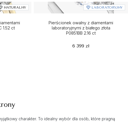
NATURALNY
LABORATORYJNY
diamentami
Pierścionek owalny z diamentami
 1.52 ct
laboratoryjnymi z białego złota
P0851BB 2.16 ct
6 399 zł
trony
 wyjątkowy charakter. To idealny wybór dla osób, które pragną