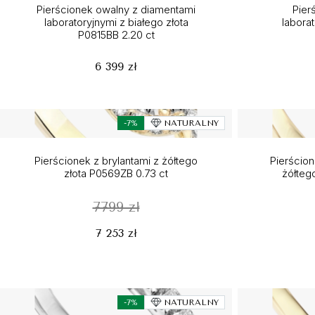
Pierścionek owalny z diamentami
Pier
laboratoryjnymi z białego złota
laborat
P0815BB 2.20 ct
6 399 zł
-7%
NATURALNY
Pierścionek z brylantami z żółtego
Pierścio
złota P0569ZB 0.73 ct
żółteg
7799 zł
7 253 zł
-7%
NATURALNY