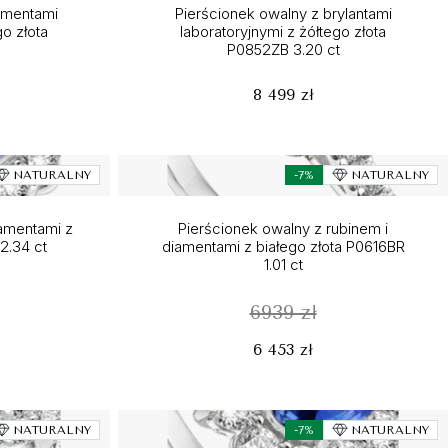
amentami
Pierścionek owalny z brylantami
go złota
laboratoryjnymi z żółtego złota
P0852ZB 3.20 ct
8 499 zł
NATURALNY
-7%
NATURALNY
iamentami z
Pierścionek owalny z rubinem i
2.34 ct
diamentami z białego złota P0616BR
1.01 ct
6939 zł
6 453 zł
NATURALNY
-7%
NATURALNY