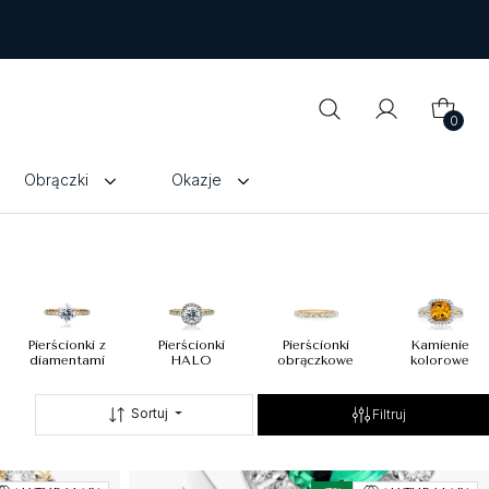
0
Obrączki
Okazje
Pierścionki z
Pierścionki
Pierścionki
Kamienie
diamentami
HALO
obrączkowe
kolorowe
Sortuj
Filtruj