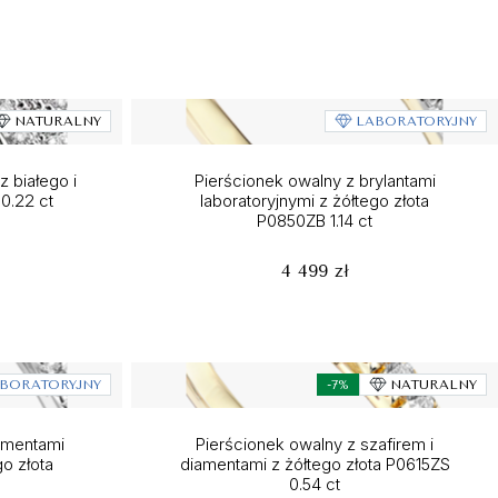
NATURALNY
LABORATORYJNY
 białego i
Pierścionek owalny z brylantami
0.22 ct
laboratoryjnymi z żółtego złota
P0850ZB 1.14 ct
4 499 zł
BORATORYJNY
-7%
NATURALNY
amentami
Pierścionek owalny z szafirem i
go złota
diamentami z żółtego złota P0615ZS
0.54 ct