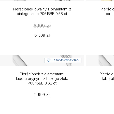
Pierścionek owalny z brylantami z
Pierści
białego złota P0615BB 0.58 ct
laborat
6999 zł
6 509 zł
LABORATORYJNY
Pierścionek z diamentami
Pierści
laboratoryjnymi z białego złota
labora
P0845BB 0.62 ct
2 999 zł