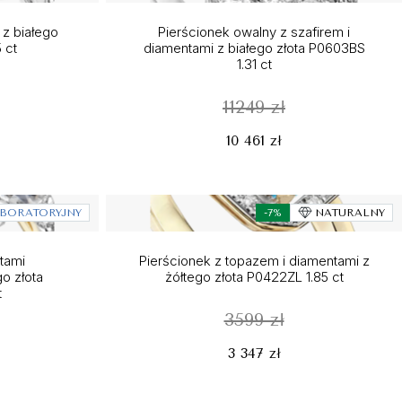
 z białego
Pierścionek owalny z szafirem i
 ct
diamentami z białego złota P0603BS
1.31 ct
11249 zł
10 461 zł
BORATORYJNY
-7%
NATURALNY
tami
Pierścionek z topazem i diamentami z
go złota
żółtego złota P0422ZL 1.85 ct
t
3599 zł
3 347 zł