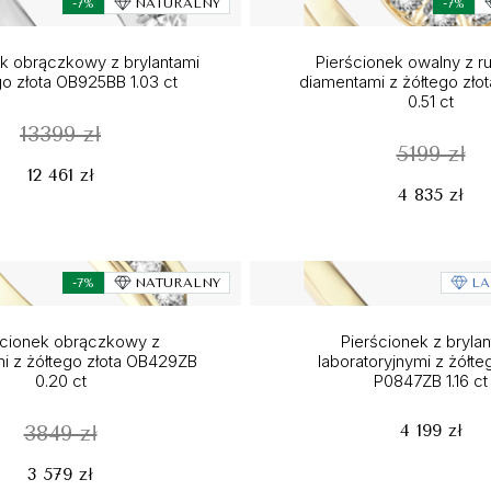
-7%
NATURALNY
-7%
ek obrączkowy z brylantami
Pierścionek owalny z r
go złota OB925BB 1.03 ct
diamentami z żółtego zło
0.51 ct
13399 zł
5199 zł
12 461 zł
4 835 zł
-7%
NATURALNY
LA
ścionek obrączkowy z
Pierścionek z brylan
i z żółtego złota OB429ZB
laboratoryjnymi z żółte
0.20 ct
P0847ZB 1.16 ct
4 199 zł
3849 zł
3 579 zł