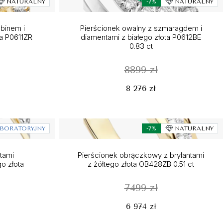
NATURALNY
-7%
NATURALNY
ubinem i
Pierścionek owalny z szmaragdem i
ta P0611ZR
diamentami z białego złota P0612BE
0.83 ct
8899 zł
8 276 zł
BORATORYJNY
-7%
NATURALNY
tami
Pierścionek obrączkowy z brylantami
go złota
z żółtego złota OB428ZB 0.51 ct
7499 zł
6 974 zł