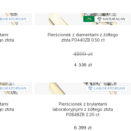
BORATORYJNY
-7%
NATURALNY
tami
Pierścionek z diamentami z żółtego
go złota
złota P0440ZB 0.50 ct
4899 zł
4 556 zł
BORATORYJNY
LABORATORYJNY
tami
Pierścionek z brylantami
go złota
laboratoryjnymi z żółtego złota
P0848ZB 2.20 ct
6 399 zł