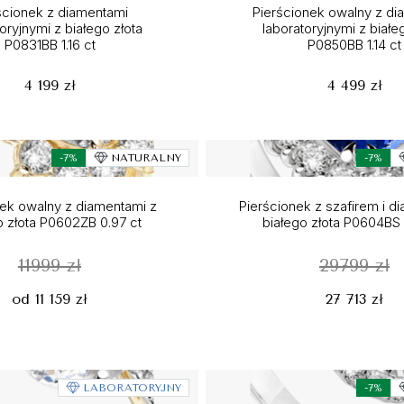
ścionek z diamentami
Pierścionek owalny z di
oryjnymi z białego złota
laboratoryjnymi z białe
P0831BB 1.16 ct
P0850BB 1.14 ct
4 199 zł
4 499 zł
-7%
NATURALNY
-7%
nek owalny z diamentami z
Pierścionek z szafirem i d
o złota P0602ZB 0.97 ct
białego złota P0604BS 
11999 zł
29799 zł
od 11 159 zł
27 713 zł
LABORATORYJNY
-7%