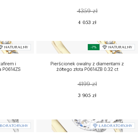
4359 zł
4 053 zł
NATURALNY
-7%
NATURALNY
afirem i
Pierścionek owalny z diamentami z
ta P0614ZS
żółtego złota P0614ZB 0.32 ct
4199 zł
3 905 zł
BORATORYJNY
LABORATORYJNY