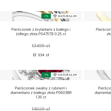
-7%
NATURALNY
Pierścionek z brylantami z białego i
Pierścio
żółtego złota P0475TB 0.25 ct
zł
13499 zł
12 554 zł
-7%
NATURALNY
Pierścionek owalny z rubinem i
Pierści
diamentami z białego złota P0603BR
diamentam
1.35 ct
14659 zł