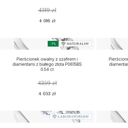
4319 zł
4 016 zł
-7%
NATURALNY
Pierścionek owalny z szafirem i
Pierścion
diamentami z białego złota P0615BS
diamentam
0.54 ct
4359 zł
4 053 zł
LABORATORYJNY