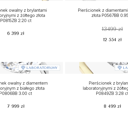
onek owalny z brylantami
Pierścionek z diamentami
oryjnymi z żółtego złota
złota P0567BB 0.95
P0815ZB 2.20 ct
13499 zł
6 399 zł
12 554 zł
LABORATORYJNY
LA
onek owalny z diamentem
Pierścionek z brylan
toryjnym z białego złota
laboratoryjnymi z żółte
P0806BB 3.00 ct
P0849ZB 3.28 c
7 999 zł
8 499 zł