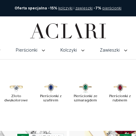
Oferta specjalna -15%
kolczyki
i
zawieszki
-7%
pierścionki
Pierścionki
Kolczyki
Zawieszki
Złoto
Pierścionki z
Pierścionki ze
Pierścionki z
dwukolorowe
szafirem
szmaragdem
rubinem