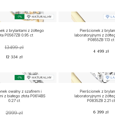
-7%
NATURALNY
LA
nek z brylantami z żółtego
Pierścionek z brylan
ota P0567ZB 0.95 ct
laboratoryjnymi z żółte
P0855ZB 1.13 ct
13499 zł
4 499 zł
12 554 zł
-7%
NATURALNY
LA
onek owalny z szafirem i
Pierścionek z brylan
i z białego złota P0614BS
laboratoryjnymi z żółte
0.27 ct
P0835ZB 2.21 ct
6 399 zł
2999 zł