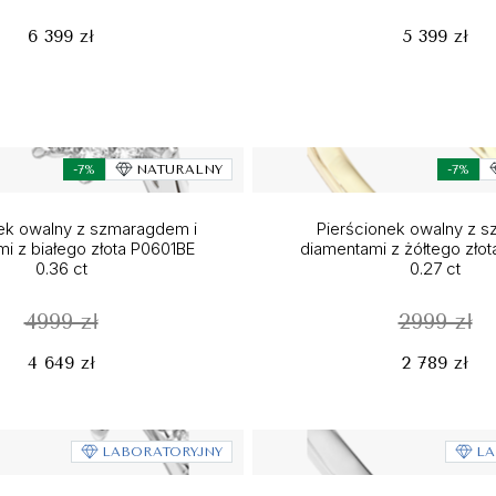
6 399 zł
5 399 zł
-7%
NATURALNY
-7%
ek owalny z szmaragdem i
Pierścionek owalny z sz
i z białego złota P0601BE
diamentami z żółtego zło
0.36 ct
0.27 ct
4999 zł
2999 zł
4 649 zł
2 789 zł
LABORATORYJNY
LA