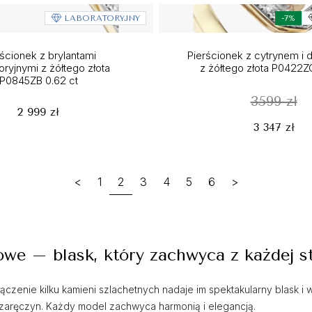
LABORATORYJNY
-7%
ścionek z brylantami
Pierścionek z cytrynem i 
oryjnymi z żółtego złota
z żółtego złota P0422ZC
P0845ZB 0.62 ct
3599 zł
2 999 zł
3 347 zł
<
1
2
3
4
5
6
>
owe – blask, który zachwyca z każdej s
łączenie kilku kamieni szlachetnych nadaje im spektakularny blask i
e zaręczyn. Każdy model zachwyca harmonią i elegancją.