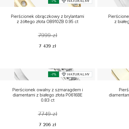
-7%
NATURALNY
Pierścionek obrączkowy z brylantami
Pierścion
z żółtego złota OB910ZB 0.95 ct
z białe
7999 zł
7 439 zł
-7%
NATURALNY
Pierścionek owalny z szmaragdem i
Pier
diamentami z białego złota P0616BE
diamentam
0.83 ct
7749 zł
7 206 zł