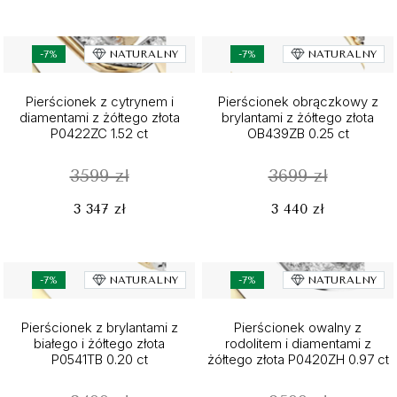
-7%
NATURALNY
-7%
NATURALNY
Pierścionek z cytrynem i
Pierścionek obrączkowy z
diamentami z żółtego złota
brylantami z żółtego złota
P0422ZC 1.52 ct
OB439ZB 0.25 ct
3599 zł
3699 zł
3 347 zł
3 440 zł
-7%
NATURALNY
-7%
NATURALNY
Pierścionek z brylantami z
Pierścionek owalny z
białego i żółtego złota
rodolitem i diamentami z
P0541TB 0.20 ct
żółtego złota P0420ZH 0.97 ct