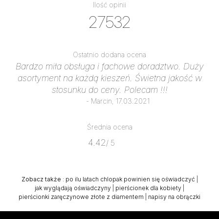
Ilość opinii
27532
Ostatnio dodana ocena
Bardzo miła obsługa i fachowe doradztwo. Duży
asortyment na każdą kieszeń. Świetna jakość w
stosunku do ceny. Polecam !!!
- Marcin, 17.03.2021
Średnia ocena
4.42
/ 5
Zobacz także
:
po ilu latach chlopak powinien się oświadczyć
|
jak wyglądają oświadczyny
|
pierścionek dla kobiety
|
pierścionki zaręczynowe złote z diamentem
|
napisy na obrączki