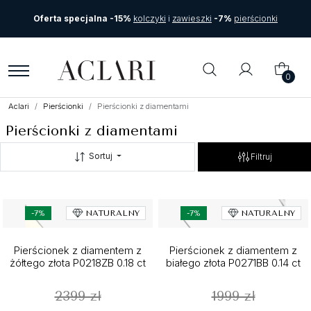
Oferta specjalna -15%
kolczyki
i
zawieszki
-7%
pierścionki
0
Aclari
Pierścionki
Pierścionki z diamentami
Pierścionki z diamentami
Sortuj
Filtruj
-7%
NATURALNY
-7%
NATURALNY
Pierścionek z diamentem z
Pierścionek z diamentem z
żółtego złota P0218ZB 0.18 ct
białego złota P0271BB 0.14 ct
2399 zł
1999 zł