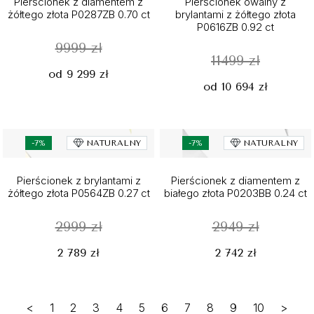
Pierścionek z diamentem z
Pierścionek owalny z
żółtego złota P0287ZB 0.70 ct
brylantami z żółtego złota
P0616ZB 0.92 ct
9999 zł
11499 zł
od 9 299 zł
od 10 694 zł
-7%
NATURALNY
-7%
NATURALNY
Pierścionek z brylantami z
Pierścionek z diamentem z
żółtego złota P0564ZB 0.27 ct
białego złota P0203BB 0.24 ct
2999 zł
2949 zł
2 789 zł
2 742 zł
<
1
2
3
4
5
6
7
8
9
10
>