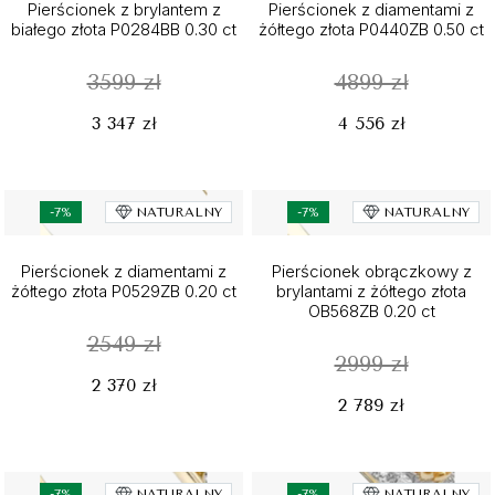
Pierścionek z brylantem z
Pierścionek z diamentami z
białego złota P0284BB 0.30 ct
żółtego złota P0440ZB 0.50 ct
3599 zł
4899 zł
3 347 zł
4 556 zł
-7%
NATURALNY
-7%
NATURALNY
Pierścionek z diamentami z
Pierścionek obrączkowy z
żółtego złota P0529ZB 0.20 ct
brylantami z żółtego złota
OB568ZB 0.20 ct
2549 zł
2999 zł
2 370 zł
2 789 zł
-7%
NATURALNY
-7%
NATURALNY