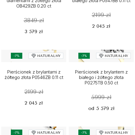
diamentami z żółtego złota
białego złota P0547BB 0.11 ct
OB429ZB 0.20 ct
2199 zł
3849 zł
2 045 zł
3 579 zł
-7%
NATURALNY
-7%
NATURALNY
Pierścionek z brylantami z
Pierścionek z brylantem z
żółtego złota P0546ZB 0.11 ct
białego i żółtego złota
P0275TB 0.50 ct
2199 zł
5999 zł
2 045 zł
od 5 579 zł
-7%
NATURALNY
-7%
NATURALNY