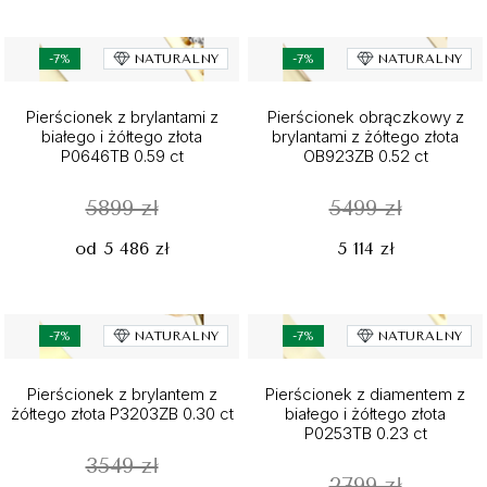
-7%
NATURALNY
-7%
NATURALNY
Pierścionek z brylantami z
Pierścionek obrączkowy z
białego i żółtego złota
brylantami z żółtego złota
P0646TB 0.59 ct
OB923ZB 0.52 ct
5899 zł
5499 zł
od 5 486 zł
5 114 zł
-7%
NATURALNY
-7%
NATURALNY
Pierścionek z brylantem z
Pierścionek z diamentem z
żółtego złota P3203ZB 0.30 ct
białego i żółtego złota
P0253TB 0.23 ct
3549 zł
2799 zł