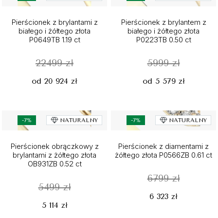
Pierścionek z brylantami z
Pierścionek z brylantem z
białego i żółtego złota
białego i żółtego złota
P0649TB 1.19 ct
P0223TB 0.50 ct
22499 zł
5999 zł
od 20 924 zł
od 5 579 zł
-7%
NATURALNY
-7%
NATURALNY
Pierścionek obrączkowy z
Pierścionek z diamentami z
brylantami z żółtego złota
żółtego złota P0566ZB 0.61 ct
OB931ZB 0.52 ct
6799 zł
5499 zł
6 323 zł
5 114 zł