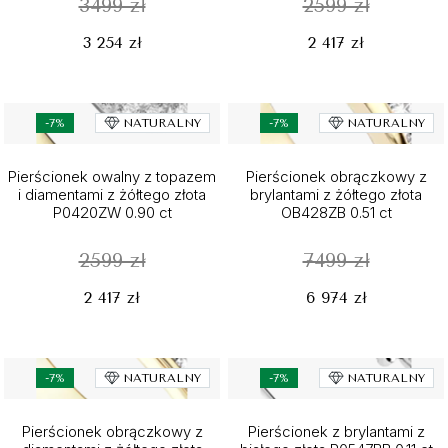
3499 zł
2599 zł
3 254 zł
2 417 zł
-7%
NATURALNY
-7%
NATURALNY
Pierścionek owalny z topazem
Pierścionek obrączkowy z
i diamentami z żółtego złota
brylantami z żółtego złota
P0420ZW 0.90 ct
OB428ZB 0.51 ct
2599 zł
7499 zł
2 417 zł
6 974 zł
-7%
NATURALNY
-7%
NATURALNY
Pierścionek obrączkowy z
Pierścionek z brylantami z